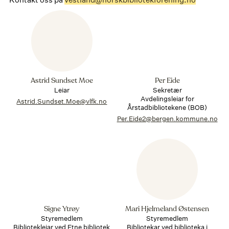
Astrid Sundset Moe
Per Eide
Leiar
Sekretær
Avdelingsleiar for
Astrid.Sundset.Moe@vlfk.no
Årstadbibliotekene (BOB)
Per.Eide2@bergen.kommune.no
Signe Ytrøy
Mari Hjelmeland Østensen
Styremedlem
Styremedlem
Bibliotekleiar ved Etne bibliotek
Bibliotekar ved biblioteka i