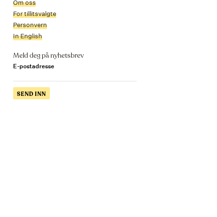
Om oss
For tillitsvalgte
Personvern
In English
Meld deg på nyhetsbrev
E-postadresse