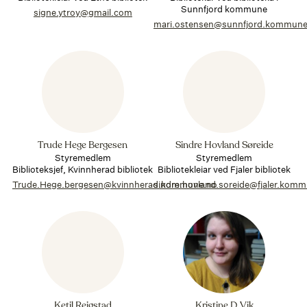
Sunnfjord kommune
signe.ytroy@gmail.com
mari.ostensen@sunnfjord.kommune
Trude Hege Bergesen
Sindre Hovland Søreide
Styremedlem
Styremedlem
Biblioteksjef, Kvinnherad bibliotek
Bibliotekleiar ved Fjaler bibliotek
Trude.Hege.bergesen@kvinnherad.kommune.no
sindre.hovland.soreide@fjaler.kom
Ketil Reigstad
Kristine D. Vik