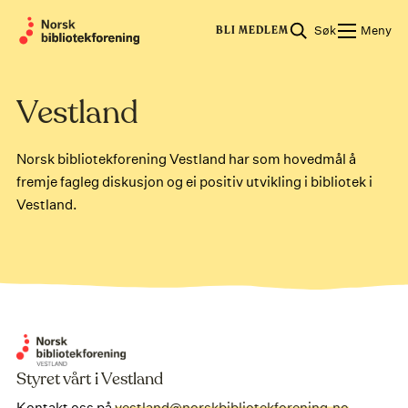
Skip
Søk
Meny
to
BLI MEDLEM
content
Vestland
Norsk bibliotekforening Vestland har som hovedmål å
fremje fagleg diskusjon og ei positiv utvikling i bibliotek i
Vestland.
Styret vårt i Vestland
Kontakt oss på
vestland@norskbibliotekforening.no