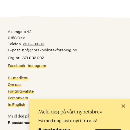
Akersgata 43
0158 Oslo
Telefon:
23 24 34 30
E-post:
nbf@norskbibliotekforening.no
Org.nr.: 871 032 092
Facebook
Instagram
Bli medlem!
Om oss
For tillitsvalgte
Personvern
×
In English
Meld deg på vårt nyhetsbrev
Meld deg på nyhetsbrev
Få med deg siste nytt fra oss!
E-postadresse
E-postadresse