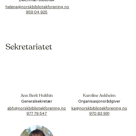
helene@norskbibliotekforening.no
959 04 925
Sekretariatet
Ann Berit Hulthin
Karoline Askheim
Generalsekretær
Organisasjonsrådgiver
abh@norskbibliotekforening.no
ka@norskbibliotekforening.no
977 79 547
970 83 991