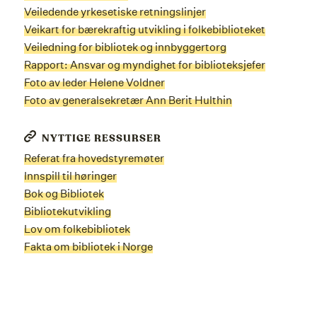
Veiledende yrkesetiske retningslinjer
Veikart for bærekraftig utvikling i folkebiblioteket
Veiledning for bibliotek og innbyggertorg
Rapport: Ansvar og myndighet for biblioteksjefer
Foto av leder Helene Voldner
Foto av generalsekretær Ann Berit Hulthin
NYTTIGE RESSURSER
Referat fra hovedstyremøter
Innspill til høringer
Bok og Bibliotek
Bibliotekutvikling
Lov om folkebibliotek
Fakta om bibliotek i Norge