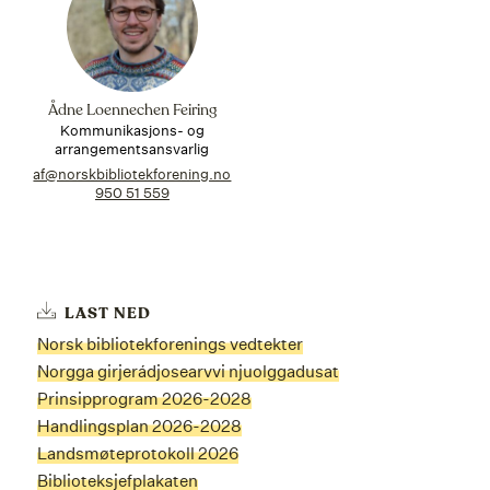
Ådne Loennechen Feiring
Kommunikasjons- og
arrangementsansvarlig
af@norskbibliotekforening.no
950 51 559
LAST NED
Norsk bibliotekforenings vedtekter
Norgga girjerádjosearvvi njuolggadusat
Prinsipprogram 2026-2028
Handlingsplan 2026-2028
Landsmøteprotokoll 2026
Biblioteksjefplakaten