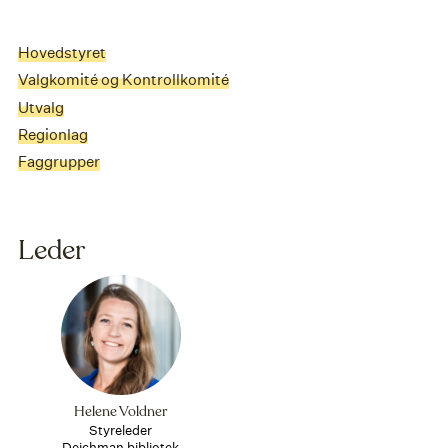
Hovedstyret
Valgkomité og Kontrollkomité
Utvalg
Regionlag
Faggrupper
Leder
Helene Voldner
Styreleder
Deichman bibliotek