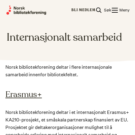
Skip
Søk
Meny
to
BLI MEDLEM
content
Internasjonalt samarbeid
Norsk bibliotekforening deltar i flere internasjonale
samarbeid innenfor bibliotekfeltet.
Erasmus+
Norsk bibliotekforening deltar i et internasjonalt Erasmus+
KA210-prosjekt, et småskala partnerskap finansiert av EU.
Prosjektet gir deltakerorganisasjoner mulighet til å
opparbeide erfaring med internasjonalt samarbeid og