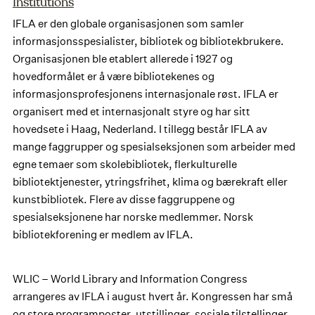
Institutions
IFLA er den globale organisasjonen som samler
informasjonsspesialister, bibliotek og bibliotekbrukere.
Organisasjonen ble etablert allerede i 1927 og
hovedformålet er å være bibliotekenes og
informasjonsprofesjonens internasjonale røst. IFLA er
organisert med et internasjonalt styre og har sitt
hovedsete i Haag, Nederland. I tillegg består IFLA av
mange faggrupper og spesialseksjonen som arbeider med
egne temaer som skolebibliotek, flerkulturelle
bibliotektjenester, ytringsfrihet, klima og bærekraft eller
kunstbibliotek. Flere av disse faggruppene og
spesialseksjonene har norske medlemmer. Norsk
bibliotekforening er medlem av IFLA.
WLIC – World Library and Information Congress
arrangeres av IFLA i august hvert år. Kongressen har små
og store programposter, utstillinger, sosiale tilstellinger,