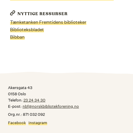
NYTTIGE RESSURSER
Tænketanken Fremtidens biblioteker
Biblioteksbladet
Bibban
Akersgata 43
0158 Oslo
Telefon:
23 24 34 30
E-post:
nbf@norskbibliotekforening.no
Org.nr.: 871 032 092
Facebook
Instagram