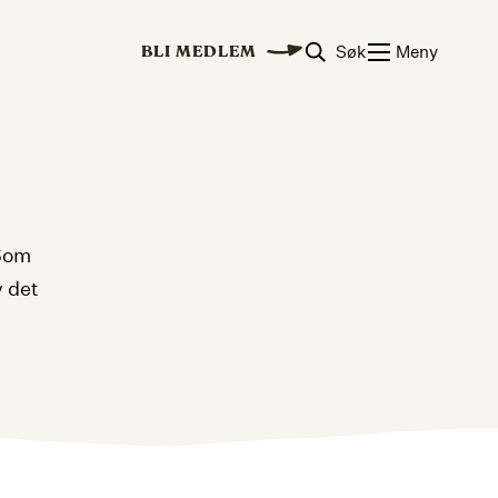
Søk
Meny
BLI MEDLEM
 Som
v det