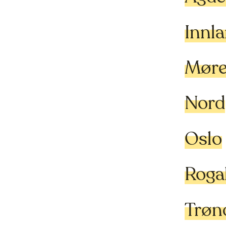
Innl
Møre
Nord
Oslo
Roga
Trøn