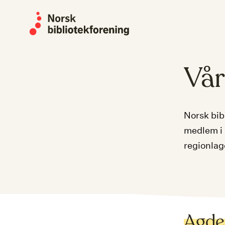
Skip
to
content
Vår
Norsk bib
medlem i 
regionlag
Agde