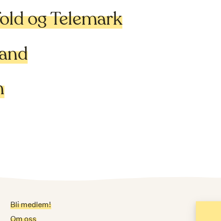
fold og Telemark
land
n
Bli medlem!
Me
Om oss
E-