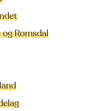
andet
 og Romsdal
land
delag