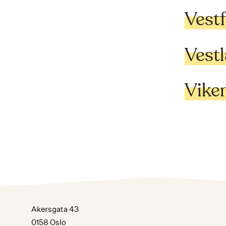
Vest
Vest
Vike
Akersgata 43
0158 Oslo