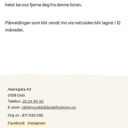
helst be oss fjerne deg fra denne listen.
Påmeldinger som blir sendt inn via nettsiden blir lagret i 12
måneder.
Akersgata 43
0158 Oslo
Telefon:
23 24 34 30
E-post:
nbf@norskbibliotekforening.no
Org.nr.: 871 032 092
Facebook
Instagram