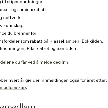
 til stipendordninger
anse- og seminarrabatt
ig nettverk
av kunnskap
 noe du brenner for
sfordeler som rabatt på Klassekampen, Bokkilden,
llmenningen, Riksteatret og Samtiden
ordelene du får ved å melde deg inn
.
ober hvert år gjelder innmeldingen også for året etter.
r medlemskap
.
temedlem