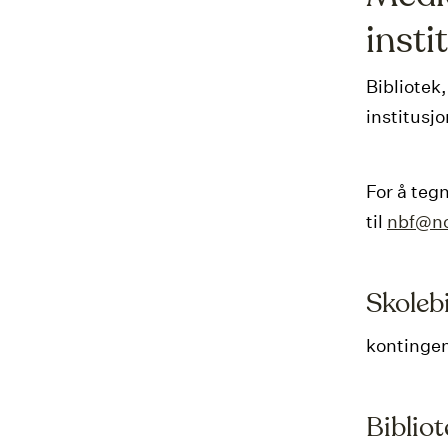
insti
Bibliotek,
institusj
For å teg
til
nbf@no
Skoleb
kontingen
Bibliot