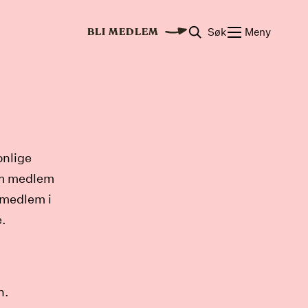
Søk
Meny
BLI MEDLEM
onlige
om medlem
r medlem i
e.
n.