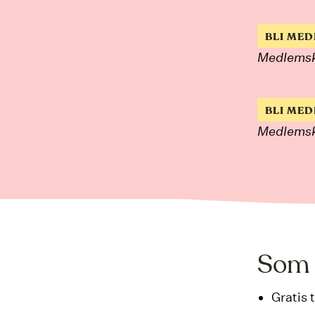
BLI ME
Medlemska
BLI ME
Medlemska
Som 
Gratis 