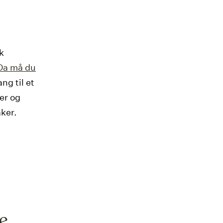
k
Da må du
g til et
er og
aker.
e