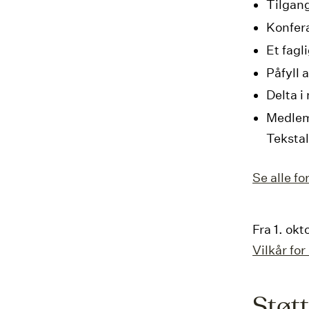
Tilgang
Konfer
Et fagl
Påfyll 
Delta i
Medlem
Teksta
Se alle f
Fra 1. okt
Vilkår fo
Støt