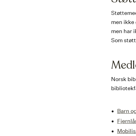
Støttemed
men ikke 
men har i
Som støtt
Medl
Norsk bib
bibliotekf
Barn o
Fjernlå
Mobilis