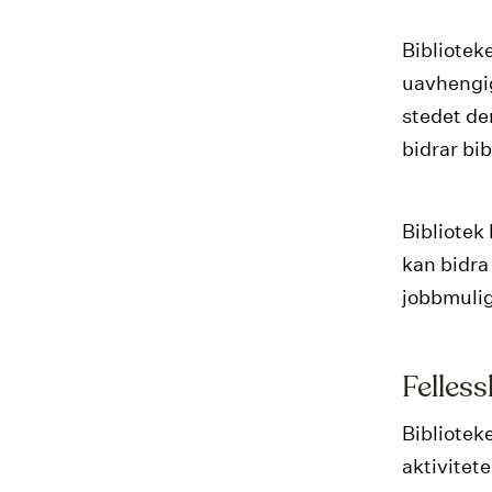
Biblioteke
uavhengig
stedet der
bidrar bi
Bibliotek 
kan bidra 
jobbmulig
Felles
Biblioteke
aktivitet