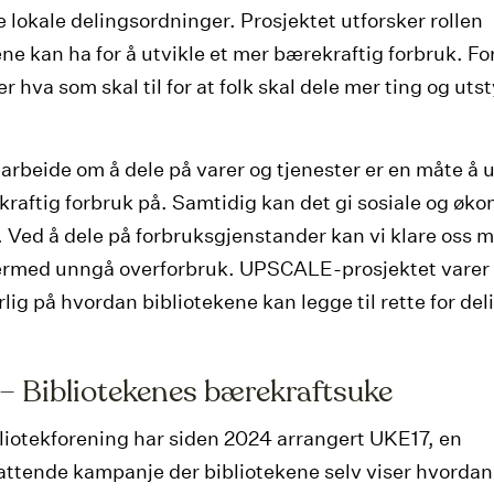
e lokale delingsordninger. Prosjektet utforsker rollen
ene kan ha for å utvikle et mer bærekraftig forbruk. Fo
 hva som skal til for at folk skal dele mer ting og utst
arbeide om å dele på varer og tjenester er en måte å u
raftig forbruk på. Samtidig kan det gi sosiale og øk
. Ved å dele på forbruksgjenstander kan vi klare oss 
ermed unngå overforbruk. UPSCALE-prosjektet varer
lig på hvordan bibliotekene kan legge til rette for del
– Bibliotekenes bærekraftsuke
liotekforening har siden 2024 arrangert UKE17, en
ttende kampanje der bibliotekene selv viser hvordan