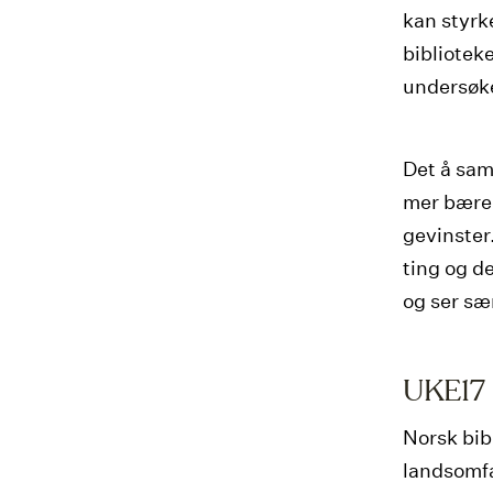
kan styrk
bibliotek
undersøker
Det å sam
mer bærek
gevinster
ting og d
og ser sær
UKE17 
Norsk bib
landsomfa