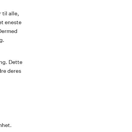
til alle,
et eneste
. Dermed
g.
ing. Dette
dre deres
mhet.