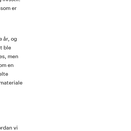
 som er
e år, og
t ble
kes, men
som en
elte
 materiale
ordan vi