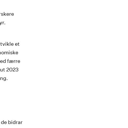
rskere
yr.
tvikle et
onomiske
med færre
 ut 2023
ing.
 de bidrar