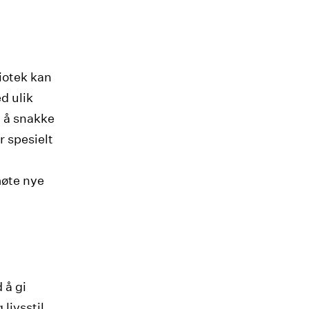
iotek kan
d ulik
 å snakke
r spesielt
møte nye
 å gi
livsstil.