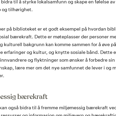
 bidra til å styrke lokalsamfunn og skape en følelse av
 og tilhørighet.
er på biblioteket er et godt eksempel på hvordan bibl
 sosial bærekraft. Dette er møteplasser der personer me
og kulturell bakgrunn kan komme sammen for å øve på
e erfaringer og kultur, og knytte sosiale bånd. Dette e
r innvandrere og flyktninger som ønsker å forbedre sin
skap, lære mer om det nye samfunnet de lever i og 
r.
essig bærekraft
 kan også bidra til å fremme miljømessig bærekraft ved
l ressurser og informasjon om miljøvern og bærekraftig 