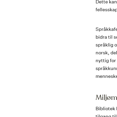
Dette kan
fellesskap
Språkkafe
bidra til
språklig 
norsk, del
nyttig fo
språkkunn
menneske
Miljøm
Bibliotek
tilgang ti