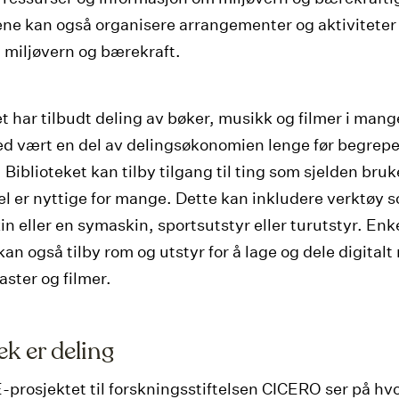
ene kan også organisere arrangementer og aktiviteter
l miljøvern og bærekraft.
t har tilbudt deling av bøker, musikk og filmer i mang
d vært en del av delingsøkonomien lenge før begrepe
 Biblioteket kan tilby tilgang til ting som sjelden bru
el er nyttige for mange. Dette kan inkludere verktøy 
n eller en symaskin, sportsutstyr eller turutstyr. Enk
kan også tilby rom og utstyr for å lage og dele digitalt
ster og filmer.
ek er deling
rosjektet til forskningsstiftelsen CICERO ser på hv