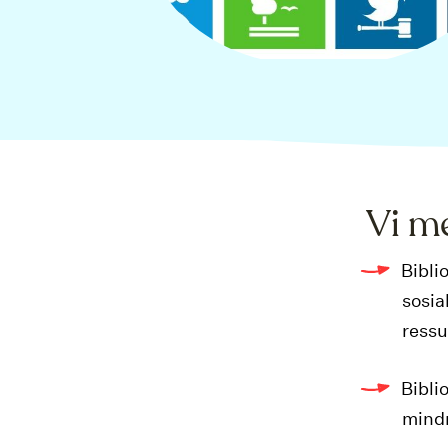
Vi m
Bibli
sosia
ressu
Bibli
mindr