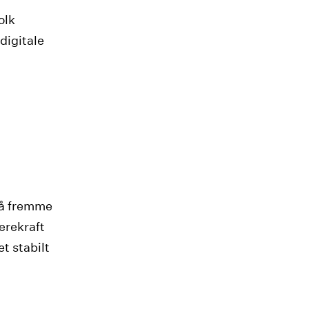
olk
 digitale
 å fremme
ærekraft
et stabilt