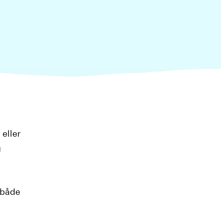
 eller
g
 både