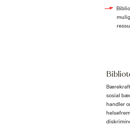
Bibli
mulig
ressu
Bibliot
Bærekraft
sosial bæ
handler om
helsefrem
diskrimin