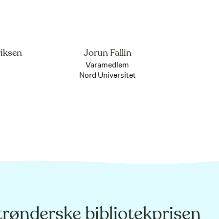
iksen
Jorun Fallin
Varamedlem
Nord Universitet
trønderske bibliotekprisen