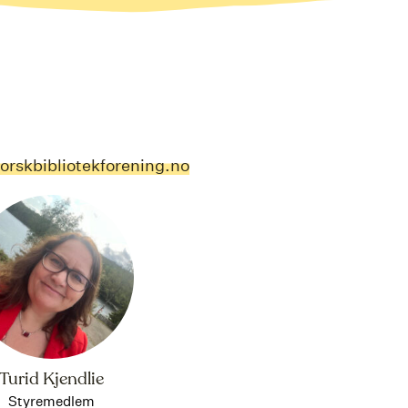
rskbibliotekforening.no
Turid Kjendlie
Styremedlem