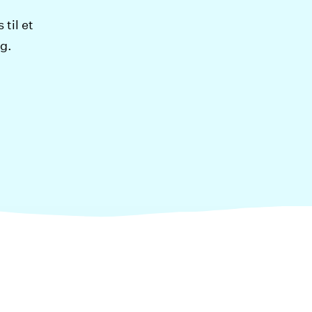
til et
ag.