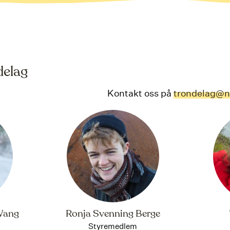
delag
Kontakt oss på
trondelag@no
Wang
Ronja Svenning Berge
Styremedlem