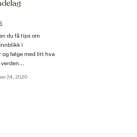
ndelag
k
n du få tips om
innblikk i
 og følge med litt hva
 verden...
ber 24, 2020