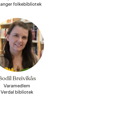
tanger folkebibliotek
Bodil Breivikås
Varamedlem
Verdal bibliotek