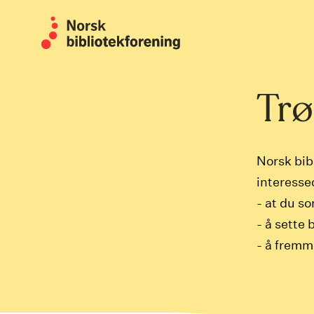
Skip
to
content
Trø
Norsk bib
interesse
- at du so
- å sette
- å fremm