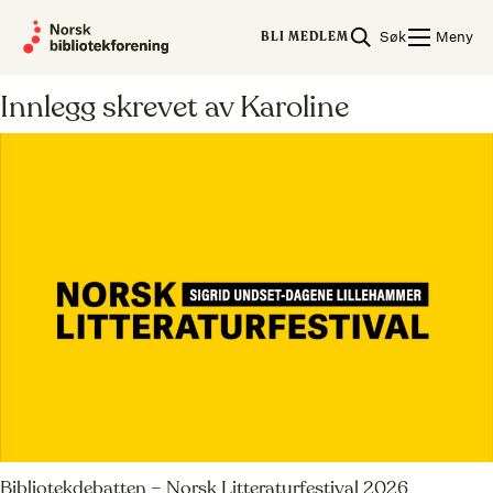
Skip
Om Karoline
Søk
Meny
to
BLI MEDLEM
content
Innlegg skrevet av Karoline
Bibliotekdebatten – Norsk Litteraturfestival 2026