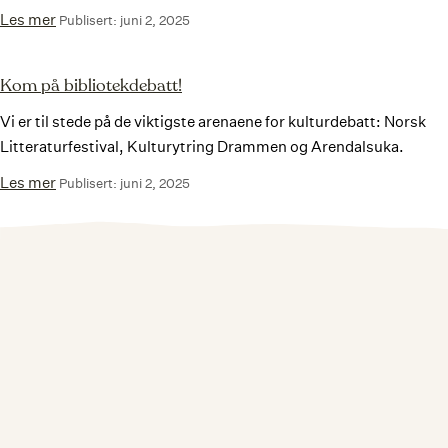
Les mer
Publisert: juni 2, 2025
Kom på bibliotekdebatt!
Vi er til stede på de viktigste arenaene for kulturdebatt: Norsk
Litteraturfestival, Kulturytring Drammen og Arendalsuka.
Les mer
Publisert: juni 2, 2025
Digital fagprat – Er du beredt?
I dette webinaret tar vi opp bibliotek og beredskap. Hva er
beredskapsplaner i kommunene, hvem er ansvarlig? Hva betyr
ytrings- og lesefrihet som en del...
Les mer
Publisert: mars 12, 2025
Webinar: Kunstig intelligens til glede og besvær