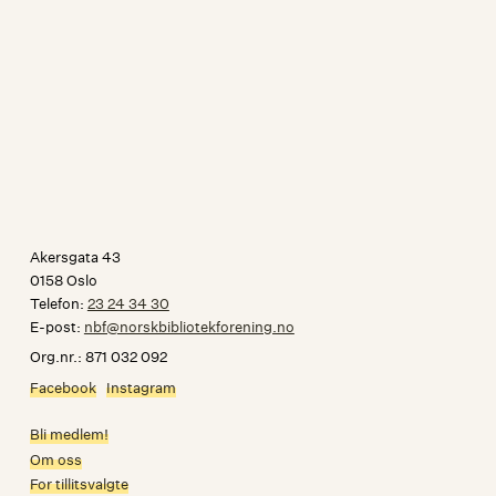
Webinar om brannslukking
For bibliotekledere og bibliotekansatte I vår arrangerte vi
sammen med Agder fylkesbibliotek og NBF Agder et webinar om
langsiktig politisk påvirkning. Nå skal vi ha...
Les mer
Publisert: september 13, 2022
Akersgata 43
0158 Oslo
Telefon:
23 24 34 30
E-post:
nbf@norskbibliotekforening.no
Org.nr.: 871 032 092
Facebook
Instagram
Bli medlem!
Om oss
For tillitsvalgte