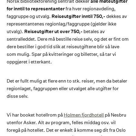
Norsk bibliotekforening sentralt dekker
alle
møteutgifter
for
inntil to representanter
fra hver regionavdeling,
faggruppe og utvalg.
Reiseutgifter inntil 750,-
dekkes av
representantenes regionlag/faggruppe (gjelder ikke
utvalg).
Reiseutgifter ut over 750,-
betales av
sentralleddet. Dere må bestille reise selv, og det er fint om
dere bestiller i god tid slik at reiseutgiftene blir så lave
som mulig. Spar på kvitteringer og billetter, så tar vi
oppgjøret i etterkant.
Det er fullt mulig at flere enn to stk. reiser, men da betaler
regionlaget, faggruppen eller utvalget alle utgifter for
disse selv.
Vi har booket hotellrom på
Holmen fjordhotell
på Nesbru
utenfor Asker. Alt av program, felles middag osv. vil
foregå på hotellet. Det er enkelt å komme seg dit fra Oslo