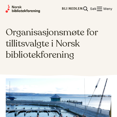
Skip
Søk
Meny
to
BLI MEDLEM
content
Organisasjonsmøte for
tillitsvalgte i Norsk
bibliotekforening