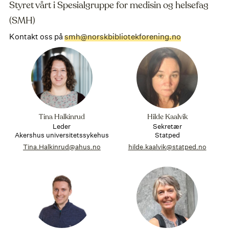
Styret vårt i Spesialgruppe for medisin og helsefag
(SMH)
Kontakt oss på
smh@norskbibliotekforening.no
Tina Halkinrud
Hilde Kaalvik
Leder
Sekretær
Akershus universitetssykehus
Statped
Tina.Halkinrud@ahus.no
hilde.kaalvik@statped.no