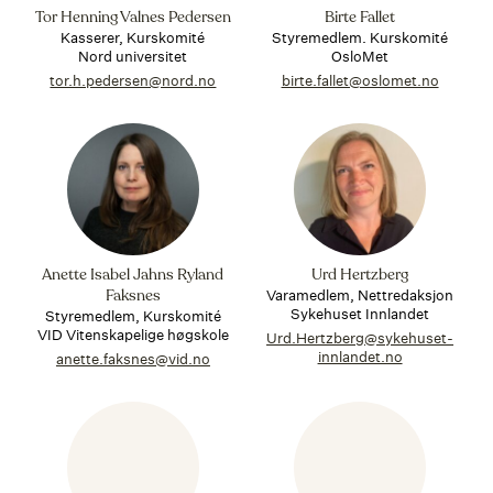
Tor Henning Valnes Pedersen
Birte Fallet
Kasserer, Kurskomité
Styremedlem. Kurskomité
Nord universitet
OsloMet
tor.h.pedersen@nord.no
birte.fallet@oslomet.no
Anette Isabel Jahns Ryland
Urd Hertzberg
Varamedlem, Nettredaksjon
Faksnes
Sykehuset Innlandet
Styremedlem, Kurskomité
VID Vitenskapelige høgskole
Urd.Hertzberg@sykehuset-
innlandet.no
anette.faksnes@vid.no