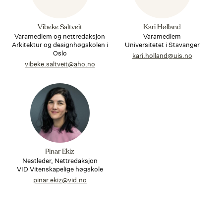
Vibeke Saltveit
Kari Hølland
Varamedlem og nettredaksjon
Varamedlem
Arkitektur og designhøgskolen i
Universitetet i Stavanger
Oslo
kari.holland@uis.no
vibeke.saltveit@aho.no
Pinar Ekiz
Nestleder, Nettredaksjon
VID Vitenskapelige høgskole
pinar.ekiz@vid.no