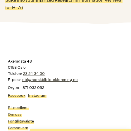
SuRe Info (Summarized Research in Information Retrieval
for HTA)
Akersgata 43
0158 Oslo
Telefon:
23 24 34 30
E-post:
nbf@norskbibliotekforening.no
Org.nr.: 871 032 092
Facebook
Instagram
Bli medlem!
Om oss
For tillitsvalgte
Personvern