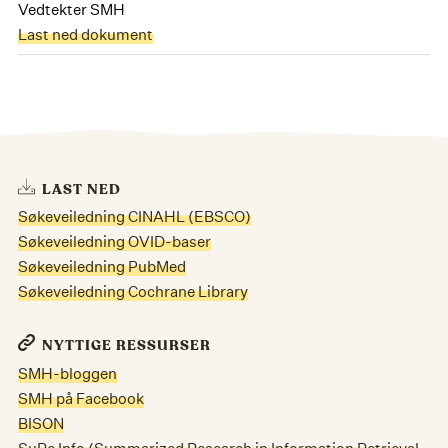
Vedtekter SMH
Last ned dokument
LAST NED
Søkeveiledning CINAHL (EBSCO)
Søkeveiledning OVID-baser
Søkeveiledning PubMed
Søkeveiledning Cochrane Library
NYTTIGE RESSURSER
SMH-bloggen
SMH på Facebook
BISON