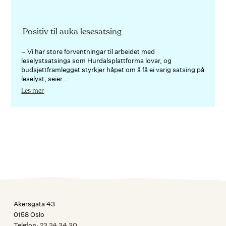
Positiv til auka lesesatsing
– Vi har store forventningar til arbeidet med
leselystsatsinga som Hurdalsplattforma lovar, og
budsjettframlegget styrkjer håpet om å få ei varig satsing på
leselyst, seier...
Les mer
Akersgata 43
0158 Oslo
Telefon:
23 24 34 30