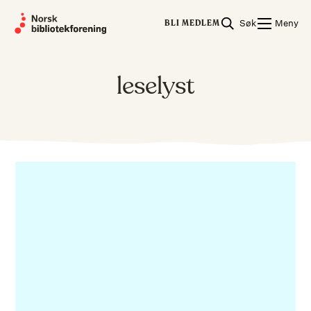
Skip
Søk
Meny
to
BLI MEDLEM
content
leselyst