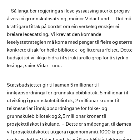
– Så langt ber regjeringa si leselystsatsing sterkt preg av
å vera ei grunnskulesatsing, meiner Vidar Lund. – Det må
kraftigare tiltak på bordet om ein verkeleg ønskjer ei
breiare lesesatsing. Vi krev at den komande
leselyststrategien må koma med pengar til fleire og større
konkrete tiltak for heile bibliotek- og litteraturfeltet. Dette
budsjettet vil ikkje bidra til strukturelle grep for å styrkje
lesinga, seier Vidar Lund.
Statsbudsjettet gir til saman 5 millionar til
innkjøpsordninga for grunnskulebibliotek, 5 millionar til
utvikling i grunnskulebibliotek, 2 millionar kroner til
teikneseriar i innkjøpsordningane for folke- og
grunnskulebibliotek og 2,5 millionar kroner til
prosjekttilskot i skulane. – Dette er småpengar, til dømes
vil prosjekttilskotet utgjera i gjennomsnitt 1000 kr per
skule avsluttar Vidar Lund, leiar i Norsk Bibliotekforening.