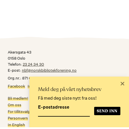
Akersgata 43
0158 Oslo
Telefon:
23 24 34 30
E-post:
nbf@norskbibliotekforening.no
Org.nr.: 871 032 092
×
Facebook
Instagram
Meld deg på vårt nyhetsbrev
Få med deg siste nytt fra oss!
Bli medlem!
Om oss
E-postadresse
For tillitsvalgte
Personvern
In English