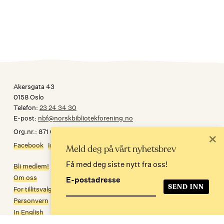
Akersgata 43
0158 Oslo
Telefon:
23 24 34 30
E-post:
nbf@norskbibliotekforening.no
Org.nr.: 871 032 092
×
Facebook
Instagram
Meld deg på vårt nyhetsbrev
Få med deg siste nytt fra oss!
Bli medlem!
Om oss
E-postadresse
For tillitsvalgte
Personvern
In English