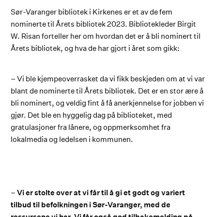
Sør-Varanger bibliotek i Kirkenes er et av de fem
nominerte til Årets bibliotek 2023. Bibliotekleder Birgit
W. Risan forteller her om hvordan det er å bli nominert til
Årets bibliotek, og hva de har gjort i året som gikk:
–
Vi ble kjempeoverrasket da vi fikk beskjeden om at vi var
blant de nominerte til Årets bibliotek. Det er en stor ære å
bli nominert, og veldig fint å få anerkjennelse for jobben vi
gjør. Det ble en hyggelig dag på biblioteket, med
gratulasjoner fra lånere, og oppmerksomhet fra
lokalmedia og ledelsen i kommunen.
–
Vi er stolte over at vi får til å gi et godt og variert
tilbud til befolkningen i Sør-Varanger, med de
ressursene vi har. Vi får også god tilbakemelding på