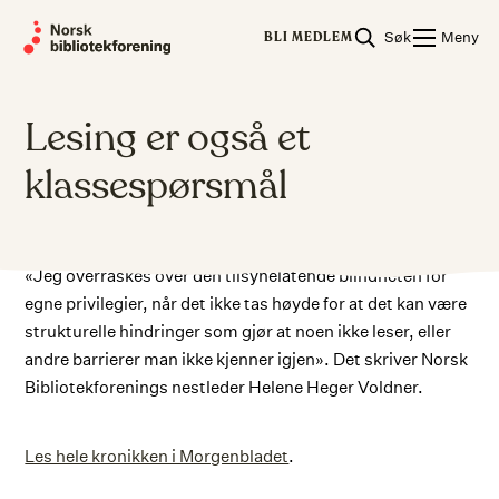
Skip
Søk
Meny
to
BLI MEDLEM
content
Lesing er også et
klassespørsmål
«Jeg overraskes over den tilsynelatende blindheten for
egne privilegier, når det ikke tas høyde for at det kan være
strukturelle hindringer som gjør at noen ikke leser, eller
andre barrierer man ikke kjenner igjen». Det skriver Norsk
Bibliotekforenings nestleder Helene Heger Voldner.
Les hele kronikken i Morgenbladet
.