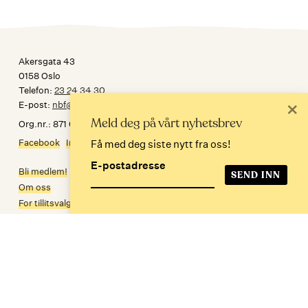
Akersgata 43
0158 Oslo
Telefon:
23 24 34 30
×
E-post:
nbf@norskbibliotekforening.no
Meld deg på vårt nyhetsbrev
Org.nr.: 871 032 092
Facebook
Instagram
Få med deg siste nytt fra oss!
E-postadresse
Bli medlem!
Om oss
For tillitsvalgte
Personvern
In English
Meld deg på nyhetsbrev
E-postadresse