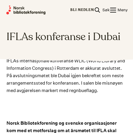
Skip
Søk
Meny
to
BLI MEDLEM
content
IFLAs konferanse i Dubai
IFLAs internasjonale konferanse WLIC (World Library and
Information Congress) i Rotterdam er akkurat avsluttet.
På avslutningsmøtet ble Dubai igjen bekreftet som neste
arrangementssted for konferansen. I salen ble misnøyen
med avgjørelsen markert med regnbueflagg.
Norsk Bibliotekforening og svenske organisasjoner
kom med et motforslag om at årsmøtet til IFLA skal