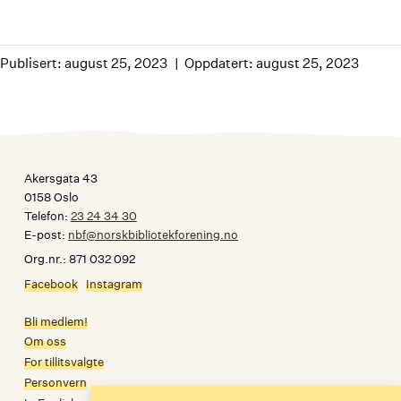
Publisert: august 25, 2023
Oppdatert: august 25, 2023
Akersgata 43
0158 Oslo
Telefon:
23 24 34 30
E-post:
nbf@norskbibliotekforening.no
Org.nr.: 871 032 092
Facebook
Instagram
Bli medlem!
Om oss
For tillitsvalgte
Personvern