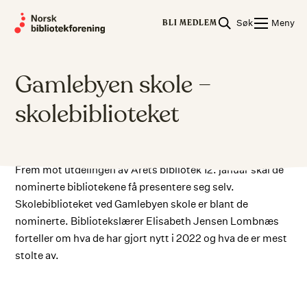
Skip
Søk
Meny
to
BLI MEDLEM
content
Gamlebyen skole –
skolebiblioteket
Frem mot utdelingen av Årets bibliotek 12. januar skal de
nominerte bibliotekene få presentere seg selv.
Skolebiblioteket ved Gamlebyen skole er blant de
nominerte. Bibliotekslærer Elisabeth Jensen Lombnæs
forteller om hva de har gjort nytt i 2022 og hva de er mest
stolte av.