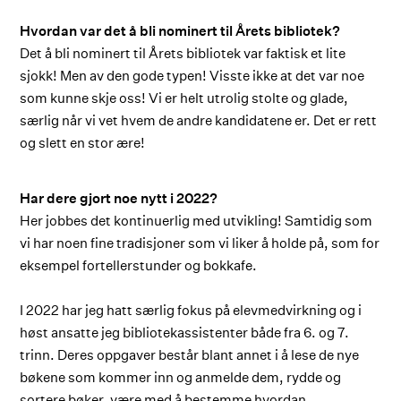
Hvordan var det å bli nominert til Årets bibliotek?
Det å bli nominert til Årets bibliotek var faktisk et lite
sjokk! Men av den gode typen! Visste ikke at det var noe
som kunne skje oss! Vi er helt utrolig stolte og glade,
særlig når vi vet hvem de andre kandidatene er. Det er rett
og slett en stor ære!
Har dere gjort noe nytt i 2022?
Her jobbes det kontinuerlig med utvikling! Samtidig som
vi har noen fine tradisjoner som vi liker å holde på, som for
eksempel fortellerstunder og bokkafe.
I 2022 har jeg hatt særlig fokus på elevmedvirkning og i
høst ansatte jeg bibliotekassistenter både fra 6. og 7.
trinn. Deres oppgaver består blant annet i å lese de nye
bøkene som kommer inn og anmelde dem, rydde og
sortere bøker, være med å bestemme hvordan