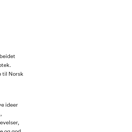
beidet
otek.
 til Norsk
ye ideer
,
levelser,
ce og god