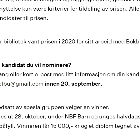
yttelse kan være kriterier for tildeling av prisen. All
ndidater til prisen.
r bibliotek vant prisen i 2020 for sitt arbeid med Bo
 kandidat du vil nominere?
ng eller kort e-post med litt informasjon om din kandi
bfbu@gmail.com
innen 20. september
.
edsatt av spesialgruppen velger en vinner.
les ut 28. oktober, under NBF Barn og unges halvdag
 påfyll. Vinneren får 15 000,- kr og et diplom tegnet a