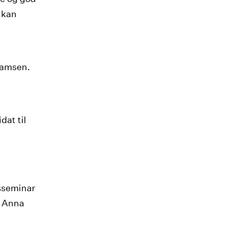
e kan
kbamsen.
dat til
sseminar
v Anna