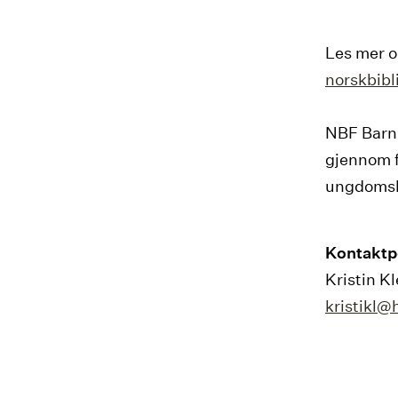
Les mer o
norskbib
NBF Barn 
gjennom f
ungdomsb
Kontaktp
Kristin K
kristikl@