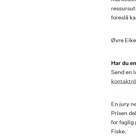
ressursutn
foreslå ka
Øvre Eike
Har du en
Send en la
kontaktn
En jury n
Prisen de
for faglig
Fiske.