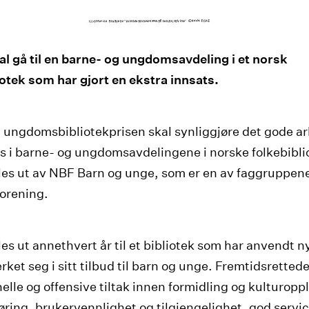
al gå til en barne- og ungdomsavdeling i et norsk
iotek som har gjort en ekstra innsats.
 ungdomsbibliotekprisen skal synliggjøre det gode ar
s i barne- og ungdomsavdelingene i norske folkebibli
les ut av NBF Barn og unge, som er en av faggruppene
forening.
les ut annethvert år til et bibliotek som har anvendt n
rket seg i sitt tilbud til barn og unge. Fremtidsrettede
elle og offensive tiltak innen formidling og kulturopp
ring, brukervennlighet og tilgjengelighet, god servi