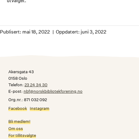
utvalget.
Publisert: mai 18, 2022
Oppdatert: juni 3, 2022
Akersgata 43
0158 Oslo
Telefon:
23 24 34 30
E-post:
nbf@norskbibliotekforening.no
Org.nr.: 871 032 092
Facebook
Instagram
Bli medlem!
Om oss
For tillitsvalgte