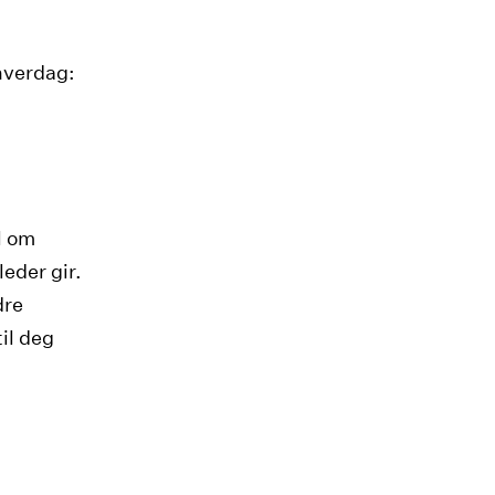
shverdag:
l om
eder gir.
dre
il deg