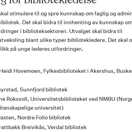
g for bibliotekledelse
skal stimulere til og spre kunnskap om faglig og admin
bibliotek. Det skal bidra til innhenting av kunnskap o
dringer i biblioteksektoren. Utvalget skal bidra til
tveksling blant ulike typer bibliotekledere. Det skal 
blikk på unge lederes utfordringer
.
Heidi Hovemoen, Fylkesbiblioteket i Akershus, Busk
yrstad, Sunnfjord bibliotek
ne Roksvoll, Universitetsbiblioteket ved NMBU (Norge
itenskapelige universitet)
asten, Nordre Follo bibliotek
rattbakk Breivikås, Verdal bibliotek