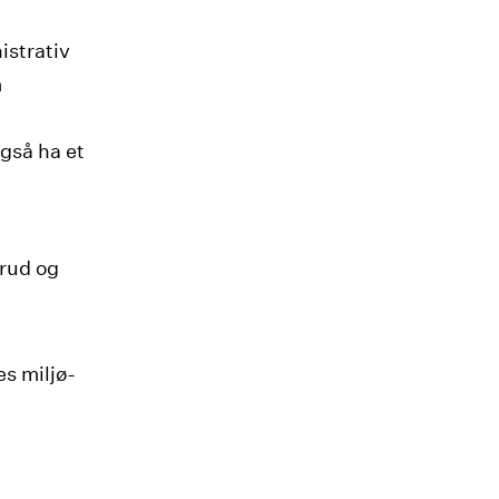
istrativ
m
også ha et
erud og
s miljø-