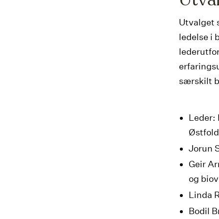
Utval
Utvalget 
ledelse i 
lederutfor
erfaringsu
særskilt 
Leder: 
Østfold
Jorun S
Geir Ar
og biov
Linda R
Bodil B