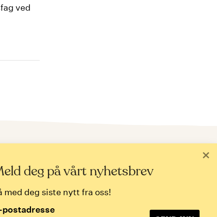
sfag ved
ld deg på nyhetsbrev
×
postadresse
eld deg på vårt nyhetsbrev
å med deg siste nytt fra oss!
-postadresse