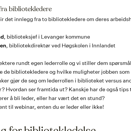
fra bibliotekledere
blir det innlegg fra to bibliotekledere om deres arbeid
nd
, biblioteksjef i Levanger kommune
ken
, bibliotekdirektør ved Høgskolen i Innlandet
lektere rundt egen lederrolle og vi stiller dem spørsmå
le de bibliotekledere og hvilke muligheter jobben som l
nker gjør de seg om lederrollen i biblioteket versus an
er? Hvordan ser framtida ut? Kanskje har de også tips t
er å bli leder, eller har vært det en stund?
t til webinar, enten du er leder eller ikke!