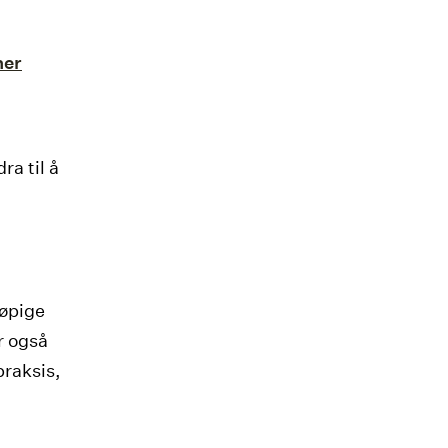
her
ra til å
løpige
r også
praksis,