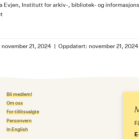
 Evjen, Institutt for arkiv-, bibliotek- og informasjon
t
: november 21, 2024
Oppdatert: november 21, 2024
Bli medlem!
Me
Om oss
E-
M
For tillitsvalgte
Personvern
F
In English
E