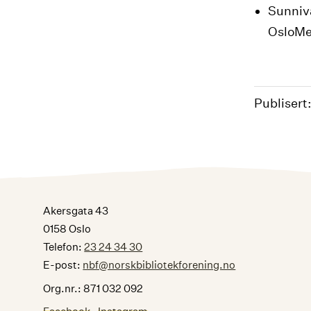
Sunniva
OsloMe
Publisert
Akersgata 43
0158 Oslo
Telefon:
23 24 34 30
E-post:
nbf@norskbibliotekforening.no
Org.nr.: 871 032 092