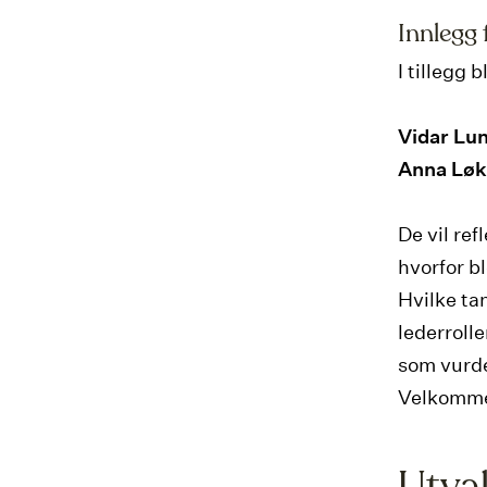
Innlegg 
I tillegg 
Vidar Lu
Anna Lø
De vil ref
hvorfor b
Hvilke ta
lederroll
som vurder
Velkommen