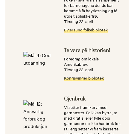
I uke 17 skal vi ha arrangement
for barnehagene der de kan
komme å få høytlesning og få
utdelt solsikkerfrø.
tirsdag 22. april
Eigersund folkebibliotek
Ta vare på historien!
Foredrag om lokale
Amerikabrev.
tirsdag 22. april
Kongsvinger bibliotek
Gjenbruk
Vi setter fram kurv med
garnnøster. Folk kan bytte, ta
med gratis, eller fylle oppi
garnnøster de ikke har bruk for.
I tillegg setter vi fram kasserte