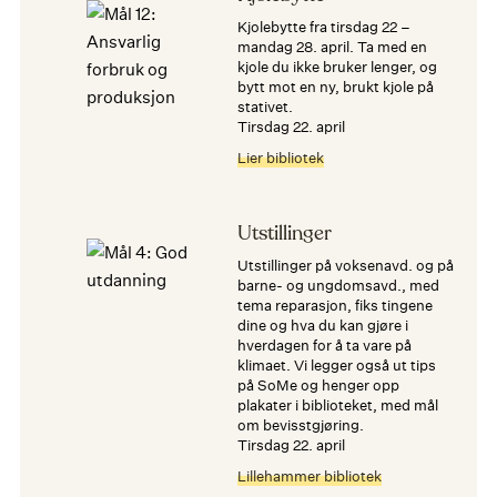
Kjolebytte fra tirsdag 22 –
mandag 28. april. Ta med en
kjole du ikke bruker lenger, og
bytt mot en ny, brukt kjole på
stativet.
tirsdag 22. april
Lier bibliotek
Utstillinger
Utstillinger på voksenavd. og på
barne- og ungdomsavd., med
tema reparasjon, fiks tingene
dine og hva du kan gjøre i
hverdagen for å ta vare på
klimaet. Vi legger også ut tips
på SoMe og henger opp
plakater i biblioteket, med mål
om bevisstgjøring.
tirsdag 22. april
Lillehammer bibliotek