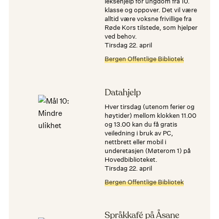
leksehjelp for ungdom fra 10.
klasse og oppover. Det vil være
alltid være voksne frivillige fra
Røde Kors tilstede, som hjelper
ved behov.
tirsdag 22. april
Bergen Offentlige Bibliotek
Datahjelp
Hver tirsdag (utenom ferier og
høytider) mellom klokken 11.00
og 13.00 kan du få gratis
veiledning i bruk av PC,
nettbrett eller mobil i
underetasjen (Møterom 1) på
Hovedbiblioteket.
tirsdag 22. april
Bergen Offentlige Bibliotek
Språkkafé på Åsane