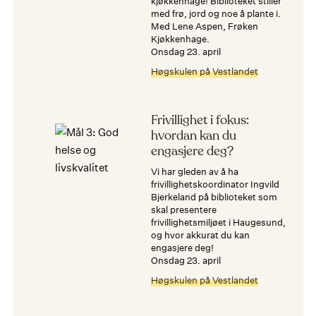
kjøkkenhage! Biblioteket stiller
med frø, jord og noe å plante i.
Med Lene Aspen, Frøken
Kjøkkenhage.
onsdag 23. april
Høgskulen på Vestlandet
Frivillighet i fokus:
hvordan kan du
engasjere deg?
Vi har gleden av å ha
frivillighetskoordinator Ingvild
Bjerkeland på biblioteket som
skal presentere
frivillighetsmiljøet i Haugesund,
og hvor akkurat du kan
engasjere deg!
onsdag 23. april
Høgskulen på Vestlandet