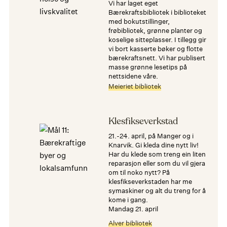
Vi har laget eget
Bærekraftsbibliotek i biblioteket
med bokutstillinger,
frøbibliotek, grønne planter og
koselige sitteplasser. I tillegg gir
vi bort kasserte bøker og flotte
bærekraftsnett. Vi har publisert
masse grønne lesetips på
nettsidene våre.
Meieriet bibliotek
Klesfikseverkstad
21.-24. april, på Manger og i
Knarvik. Gi kleda dine nytt liv!
Har du klede som treng ein liten
reparasjon eller som du vil gjera
om til noko nytt? På
klesfikseverkstaden har me
symaskiner og alt du treng for å
kome i gang.
mandag 21. april
Alver bibliotek