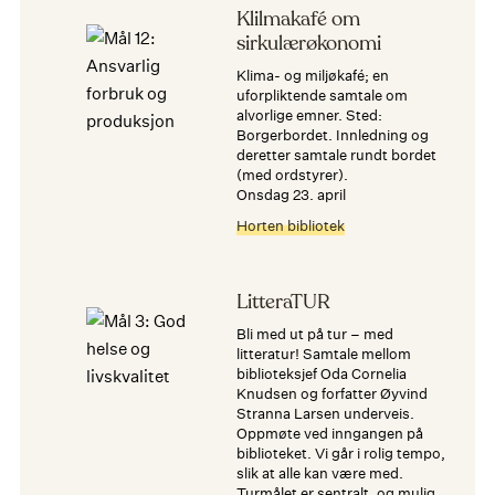
Klilmakafé om
sirkulærøkonomi
Klima- og miljøkafé; en
uforpliktende samtale om
alvorlige emner. Sted:
Borgerbordet. Innledning og
deretter samtale rundt bordet
(med ordstyrer).
onsdag 23. april
Horten bibliotek
LitteraTUR
Bli med ut på tur – med
litteratur! Samtale mellom
biblioteksjef Oda Cornelia
Knudsen og forfatter Øyvind
Stranna Larsen underveis.
Oppmøte ved inngangen på
biblioteket. Vi går i rolig tempo,
slik at alle kan være med.
Turmålet er sentralt, og mulig