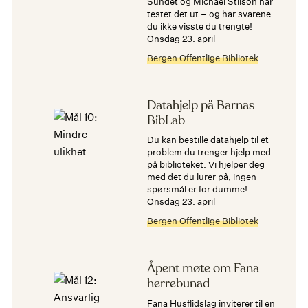
Sundet og Michael Stilson har
testet det ut – og har svarene
du ikke visste du trengte!
onsdag 23. april
Bergen Offentlige Bibliotek
Datahjelp på Barnas
BibLab
Du kan bestille datahjelp til et
problem du trenger hjelp med
på biblioteket. Vi hjelper deg
med det du lurer på, ingen
spørsmål er for dumme!
onsdag 23. april
Bergen Offentlige Bibliotek
Åpent møte om Fana
herrebunad
Fana Husflidslag inviterer til en