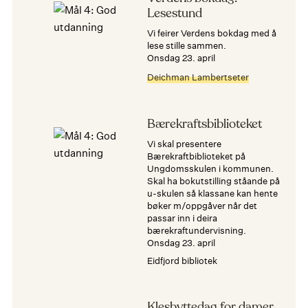
Lesestund
Vi feirer Verdens bokdag med å
lese stille sammen.
onsdag 23. april
Deichman Lambertseter
Bærekraftsbiblioteket
Vi skal presentere
Bærekraftbiblioteket på
Ungdomsskulen i kommunen.
Skal ha bokutstilling ståande på
u-skulen så klassane kan hente
bøker m/oppgåver når det
passar inn i deira
bærekraftundervisning.
onsdag 23. april
Eidfjord bibliotek
Klesbyttedag for damer