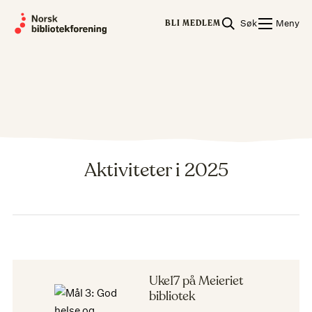
Skip
Søk
Meny
to
BLI MEDLEM
content
UKE17
2025
Aktiviteter i 2025
Uke17 på Meieriet
bibliotek