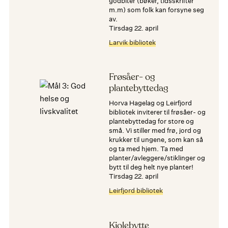
godbiter (bøker, tidsskrifter
m.m) som folk kan forsyne seg
av.
tirsdag 22. april
Larvik bibliotek
Frøsåer- og
plantebyttedag
Horva Hagelag og Leirfjord
bibliotek inviterer til frøsåer- og
plantebyttedag for store og
små. Vi stiller med frø, jord og
krukker til ungene, som kan så
og ta med hjem. Ta med
planter/avleggere/stiklinger og
bytt til deg helt nye planter!
tirsdag 22. april
Leirfjord bibliotek
Kjolebytte