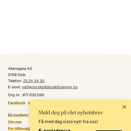
Akersgata 43
0158 Oslo
Telefon:
23 24 34 30
E-post:
nbf@norskbibliotekforening.no
Org.nr.: 871 032 092
Facebook
Instagram
×
Meld deg på vårt nyhetsbrev
Bli medlem!
Få med deg siste nytt fra oss!
Om oss
For tillitsvalgte
E-postadresse