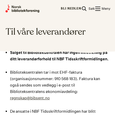
Skip
Søk
Meny
to
BLI MEDLEM
content
Til våre leverandører
Salget til Biblioteksentralen har ingen innvirkning på
ditt leverandørforhold til NBF Tidsskriftformidlingen.
Biblioteksentralen tar i mot EHF-faktura
(organisasjonsnummer: 910 568 183). Faktura kan
også sendes som vedlegg i e-post til
Biblioteksentralens økonomiavdeling:
regnskap@bibsent.no
De ansatte i NBF Tidsskriftformidlingen har blitt