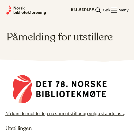
Skip
Søk
Meny
to
BLI MEDLEM
content
Påmelding for utstillere
Nå kan du melde deg på som utstill
er og velge standplass
.
Utstillingen