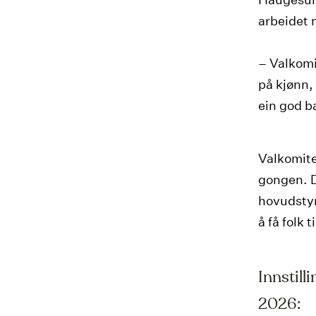
arbeidet 
– Valkomi
på kjønn, 
ein god b
Valkomite
gongen. De
hovudstyr
å få folk t
Innstill
2026: