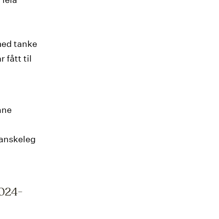
med tanke
fått til
nne
vanskeleg
2024-