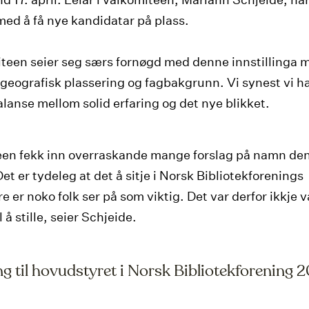
med å få nye kandidatar på plass.
teen seier seg særs fornøgd med denne innstillinga 
geografisk plassering og fagbakgrunn. Vi synest vi har 
alanse mellom solid erfaring og det nye blikket.
en fekk inn overraskande mange forslag på namn de
t er tydeleg at det å sitje i Norsk Bibliotekforenings
e er noko folk ser på som viktig. Det var derfor ikkje 
il å stille, seier Schjeide.
ing til hovudstyret i Norsk Bibliotekforening 