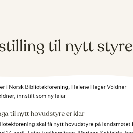
tilling til nytt styre
ldner, innstilt som ny leiar
inga til nytt hovudstyre er klar
liotekforening skal få nytt hovudstyre på landsmøtet 
 17. april. Leiar i valkomiteen, Mariann Schjeide, har