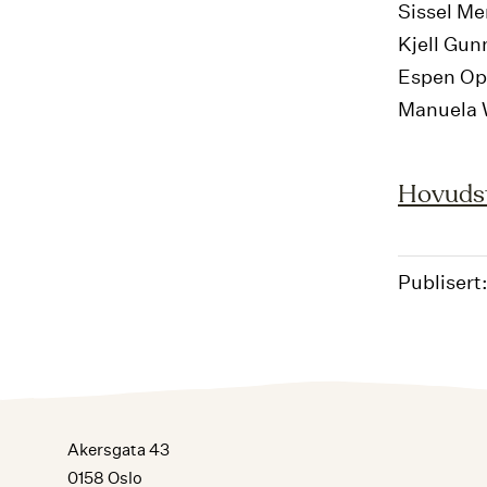
Sissel M
Kjell Gu
Espen O
Manuela 
Hovudst
Publisert
Akersgata 43
0158 Oslo