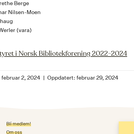
erethe Berge
nnar Nilsen-Moen
phaug
Werler (vara)
yret i Norsk Bibliotekforening 2022-2024
: februar 2, 2024
Oppdatert: februar 29, 2024
Bli medlem!
Me
Om oss
E-