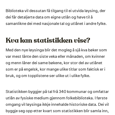
Biblioteka vil dessutan få tilgang til ei utvida løysing, der
dei får detaljerte data om eigne utlån og høve til å
samanlikne dei med nasjonale tal og utlånet i andre fylke.
Kva kan statistikken vise?
Med den nye løysinga blir det mogleg å sjå kva bøker som
var mest lånte den siste veka eller månaden, om kvinner
og menn låner dei same bøkene, kor stor del av utlånet
som er på engelsk, kor mange ulike titlar som faktisk er i
bruk, og om topplistene ser ulike ut i ulike fylke.
Statistikken byggjer på tal frå 340 kommunar og omfattar
utlån av fysiske medium gjennom folkebiblioteka. I første
omgang vil løysinga ikkje innehalde historiske data. Dei vil
byggje seg opp etter kvart som statistikken blir samla inn,