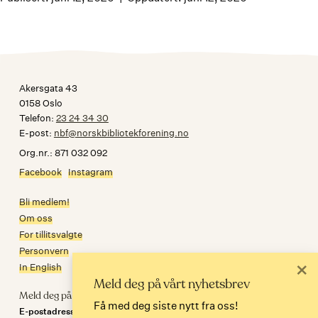
Akersgata 43
0158 Oslo
Telefon:
23 24 34 30
E-post:
nbf@norskbibliotekforening.no
Org.nr.: 871 032 092
Facebook
Instagram
Bli medlem!
Om oss
For tillitsvalgte
Personvern
×
In English
Meld deg på vårt nyhetsbrev
Meld deg på nyhetsbrev
Få med deg siste nytt fra oss!
E-postadresse