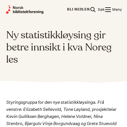
Skip
Søk
Meny
to
BLI MEDLEM
content
Ny statistikkløysing gir
betre innsikt i kva Noreg
les
Styringsgruppa for den nye statistikkløysinga. Frå
venstre: Elizabeth Sellevold, Tone Løyland, prosjektleiar
Kevin Gulliksen Berghagen, Helene Voldner, Nina
Stenbro, Bjørgulv Vinje Borgundvaag og Grete Stuevold