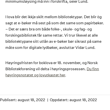
minimumsløysing må inn i forskrifta, seier Lund.
I lova blir det ikkje skilt mellom bibliotektypar. Det blir òg
sagt at e-bøker må sest på som det same som papirbøker.
– Det er særs bra om både folke-, skule- og fag- og
forskingsbibliotek får same rettar. Vi trur likevel at alle
bibliotektypane sitt utlån av e-bøker bør sikrast på same
måte som for digitale lydbøker, avsluttar Vidar Lund.
Høyringsfristen for boklova er 18. november, og Norsk
Bibliotekforening vil delta i høyringsprosessen.
Du finn
høyringsnotatet og lovutkastet her
.
Publisert: august 18, 2022
Oppdatert: august 18, 2022