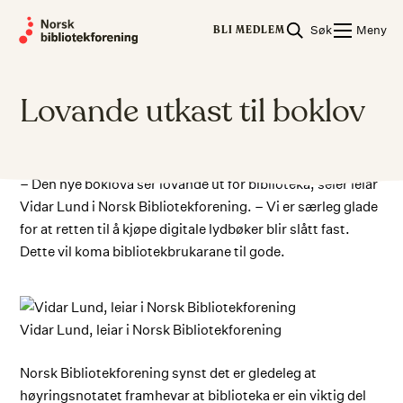
Skip
Søk
Meny
to
BLI MEDLEM
content
Lovande utkast til boklov
– Den nye boklova ser lovande ut for biblioteka, seier leiar
Vidar Lund i Norsk Bibliotekforening. – Vi er særleg glade
for at retten til å kjøpe digitale lydbøker blir slått fast.
Dette vil koma bibliotekbrukarane til gode.
Vidar Lund, leiar i Norsk Bibliotekforening
Norsk Bibliotekforening synst det er gledeleg at
høyringsnotatet framhevar at biblioteka er ein viktig del