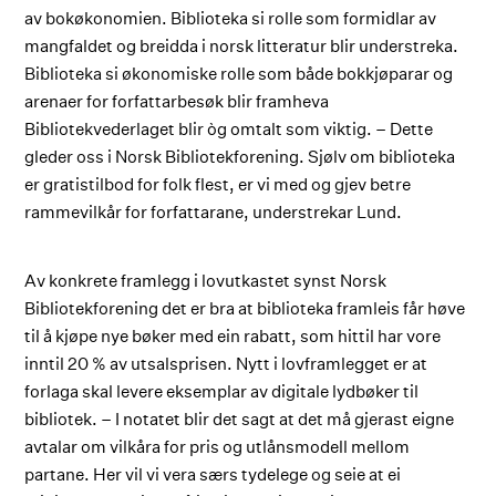
av bokøkonomien. Biblioteka si rolle som formidlar av
mangfaldet og breidda i norsk litteratur blir understreka.
Biblioteka si økonomiske rolle som både bokkjøparar og
arenaer for forfattarbesøk blir framheva
Bibliotekvederlaget blir òg omtalt som viktig. – Dette
gleder oss i Norsk Bibliotekforening. Sjølv om biblioteka
er gratistilbod for folk flest, er vi med og gjev betre
rammevilkår for forfattarane, understrekar Lund.
Av konkrete framlegg i lovutkastet synst Norsk
Bibliotekforening det er bra at biblioteka framleis får høve
til å kjøpe nye bøker med ein rabatt, som hittil har vore
inntil 20 % av utsalsprisen. Nytt i lovframlegget er at
forlaga skal levere eksemplar av digitale lydbøker til
bibliotek. – I notatet blir det sagt at det må gjerast eigne
avtalar om vilkåra for pris og utlånsmodell mellom
partane. Her vil vi vera særs tydelege og seie at ei