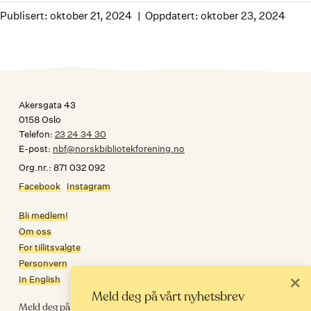
Publisert: oktober 21, 2024
Oppdatert: oktober 23, 2024
Akersgata 43
0158 Oslo
Telefon:
23 24 34 30
E-post:
nbf@norskbibliotekforening.no
Org.nr.: 871 032 092
Facebook
Instagram
Bli medlem!
Om oss
For tillitsvalgte
Personvern
×
In English
Meld deg på vårt nyhetsbrev
Meld deg på nyhetsbrev