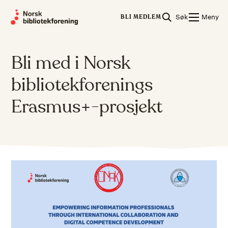
Skip
Søk
Meny
to
BLI MEDLEM
content
Bli med i Norsk
bibliotekforenings
Erasmus+-prosjekt