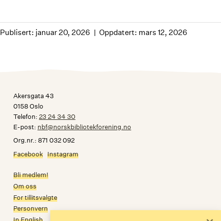
Publisert: januar 20, 2026
Oppdatert: mars 12, 2026
Akersgata 43
0158 Oslo
Telefon:
23 24 34 30
E-post:
nbf@norskbibliotekforening.no
Org.nr.: 871 032 092
Facebook
Instagram
Bli medlem!
Om oss
For tillitsvalgte
Personvern
In English