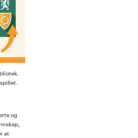
bliotek.
pillet.
erte og
unnskap,
r at