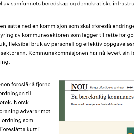
l av samfunnets beredskap og demokratiske infrastru
en satte ned en kommisjon som skal «foreslå endringe
tyring av kommunesektoren som legger til rette for g
uk, fleksibel bruk av personell og effektiv oppgaveløs
ektoren». Kommunekommisjonen har nå levert sin f
ing.
en foreslår å fjerne
ordningen til
iotek. Norsk
forening advarer mot
n ordning som
Foreslåtte kutt i