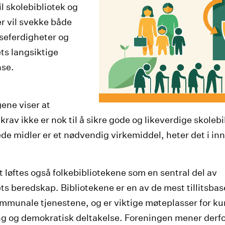
il skolebibliotek og
r vil svekke både
eseferdigheter og
s langsiktige
se.
gene viser at
krav ikke er nok til å sikre gode og likeverdige skolebi
e midler er et nødvendig virkemiddel, heter det i inns
et løftes også folkebibliotekene som en sentral del av
s beredskap. Bibliotekene er en av de mest tillitsbas
mmunale tjenestene, og er viktige møteplasser for k
ng og demokratisk deltakelse. Foreningen mener derfo