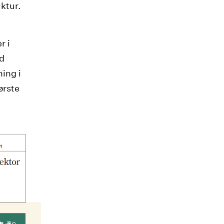
ktur.
r i
od
ning i
ørste