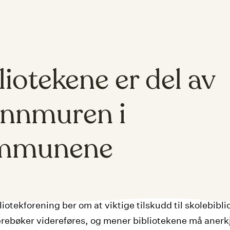
liotekene er del av
nnmuren i
mmunene
iotekforening ber om at viktige tilskudd til skolebibli
ærebøker videreføres, og mener bibliotekene må aner