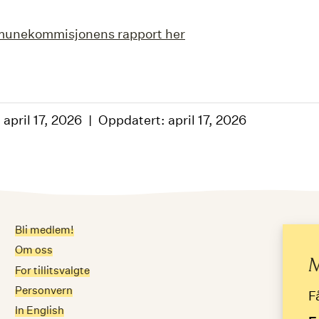
unekommisjonens rapport her
 april 17, 2026
Oppdatert: april 17, 2026
Bli medlem!
Me
Om oss
E-
M
For tillitsvalgte
Personvern
F
In English