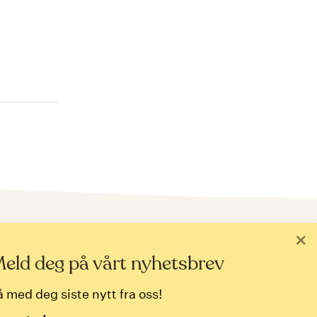
ld deg på nyhetsbrev
×
postadresse
eld deg på vårt nyhetsbrev
å med deg siste nytt fra oss!