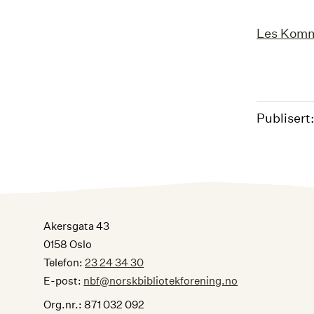
Les Komm
Publisert:
Akersgata 43
0158 Oslo
Telefon:
23 24 34 30
E-post:
nbf@norskbibliotekforening.no
Org.nr.: 871 032 092