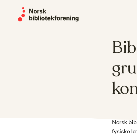
Skip
to
content
Bib
gru
ko
Norsk bibl
fysiske l