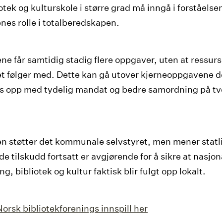
otek og kulturskole i større grad må inngå i forståelse
s rolle i totalberedskapen.
ene får samtidig stadig flere oppgaver, uten at ressurs
 følger med. Dette kan gå utover kjerneoppgavene 
es opp med tydelig mandat og bedre samordning på tv
n støtter det kommunale selvstyret, men mener statl
e tilskudd fortsatt er avgjørende for å sikre at nasjo
ng, bibliotek og kultur faktisk blir fulgt opp lokalt.
Norsk bibliotekforenings innspill her