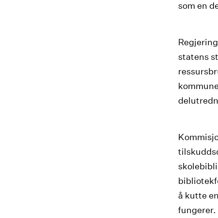
som en de
Regjering
statens s
ressursbr
kommunes
delutredn
Kommisjon
tilskudds
skolebibl
bibliotek
å kutte e
fungerer. 