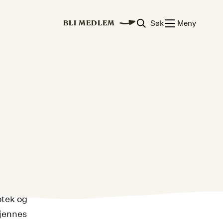
Søk
Meny
BLI MEDLEM
otek og
kjennes