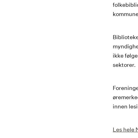
folkebibli
kommunene
Bibliotek
myndighet
ikke følg
sektorer.
Foreninge
øremerked
innen lesi
Les hele 