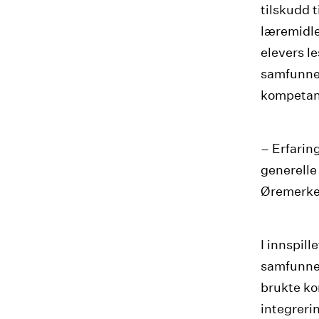
tilskudd t
læremidle
elevers l
samfunnet
kompetan
– Erfarin
generelle 
Øremerked
I innspill
samfunnet
brukte ko
integreri