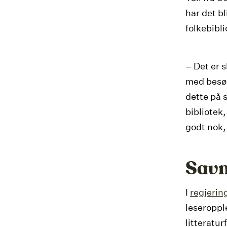
har det bl
folkebibli
– Det er 
med besøk
dette på s
bibliotek,
godt nok,
Savn
I
regjerin
leseroppl
litteratu