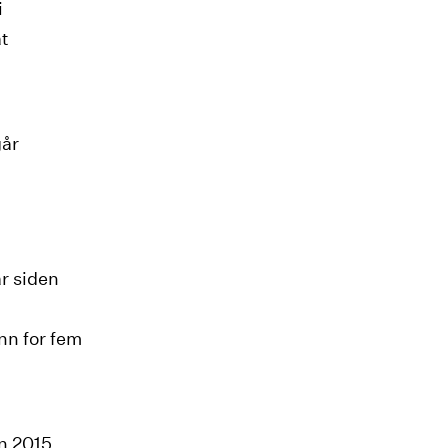
i
at
går
år siden
nn for fem
en 2015