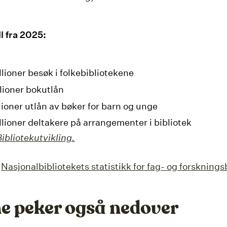
l fra 2025:
llioner besøk i folkebibliotekene
llioner bokutlån
lioner utlån av bøker for barn og unge
llioner deltakere på arrangementer i bibliotek
Bibliotekutvikling.
:
Nasjonalbibliotekets statistikk for fag- og forsknings
ne peker også nedover