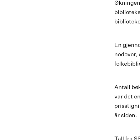
Økningene 
bibliotek
biblioteke
En gjennom
nedover, e
folkebibl
Antall bøk
var det en
prisstign
år siden.
Tall fra S