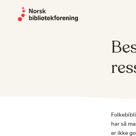
Skip
to
content
Bes
res
Folkebibli
har så ma
er ikke g