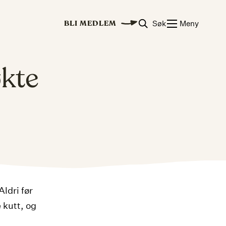
Søk
Meny
BLI MEDLEM
økte
ldri før
 kutt, og