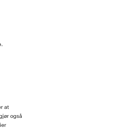
e.
r at
gjør også
ier