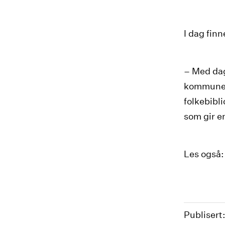
I dag finn
– Med da
kommunene
folkebibli
som gir en
Les også
Publisert: