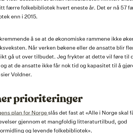
itt færre folkebibliotek hvert eneste år. Det er nå 57 f
otek enn i 2015.
skremmende å se at de økonomiske rammene ikke øker 
sveksten. Når verken bøkene eller de ansatte blir fler
ikt gå ut over tilbudet. Jeg frykter at dette vil føre til 
 og at de ansatte ikke får nok tid og kapasitet til å gjø
 sier Voldner.
er prioriteringer
gens plan for Norge
slås det fast at «Alle i Norge skal 
evelser gjennom et mangfoldig litteraturtilbud, god
rformidling og levende folkebibliotek».