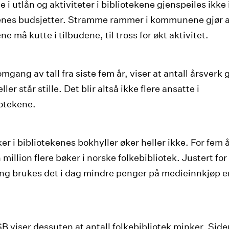
i utlån og aktiviteter i bibliotekene gjenspeiles ikke 
enes budsjetter. Stramme rammer i kommunene gjør 
ne må kutte i tilbudene, til tross for økt aktivitet.
gang av tall fra siste fem år, viser at antall årsverk 
ller står stille. Det blir altså ikke flere ansatte i
iotekene.
er i bibliotekenes bokhyller øker heller ikke. For fem 
 million flere bøker i norske folkebibliotek. Justert for
ing brukes det i dag mindre penger på medieinnkjøp e
SB viser dessuten at antall folkebibliotek minker. Sid