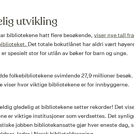
lig utvikling
 har bibliotekene hatt flere besøkende,
viser nye tall fra
iblioteket.
Det totale bokutlånet har aldri vært høyer
er spesielt stor for utlån av bøker for barn og unge.
dde folkebibliotekene svimlende 27,9 millioner besøk.
 viser hvor viktige bibliotekene er for innbyggerne.
eldig gledelig at bibliotekene setter rekorder! Det vise
ene er viktige institusjoner som verdsettes. Det synlig
stiske jobben bibliotekansatte gjør hver eneste dag, s
ldner, leder i Norsk bibliotekforening.