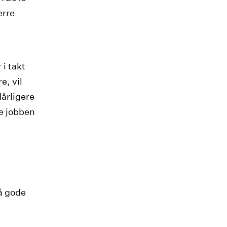
ærre
i takt
e, vil
dårligere
re jobben
få gode