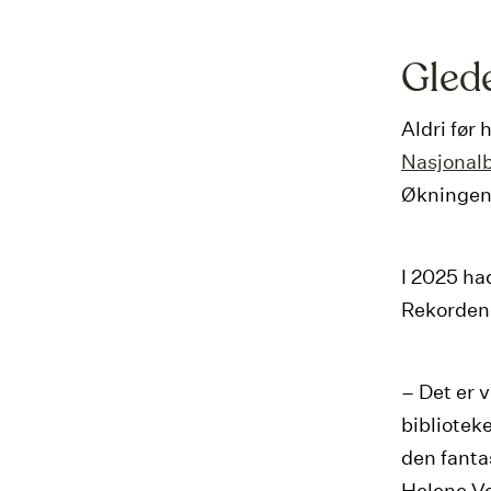
Glede
Aldri før
Nasjonalb
Økningen 
I 2025 ha
Rekordene
– Det er v
bibliotek
den fanta
Helene Vo