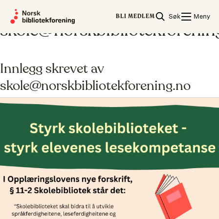
Skip
Om
Søk
Meny
to
BLI MEDLEM
skole@norskbibliotekforenin
content
Innlegg skrevet av
skole@norskbibliotekforening.no