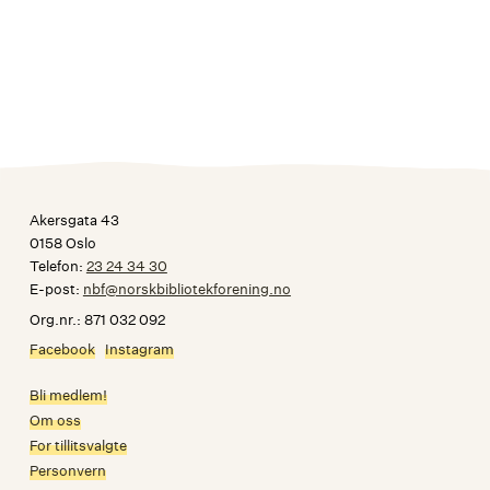
Akersgata 43
0158 Oslo
Telefon:
23 24 34 30
E-post:
nbf@norskbibliotekforening.no
Org.nr.: 871 032 092
Facebook
Instagram
Bli medlem!
Om oss
For tillitsvalgte
Personvern