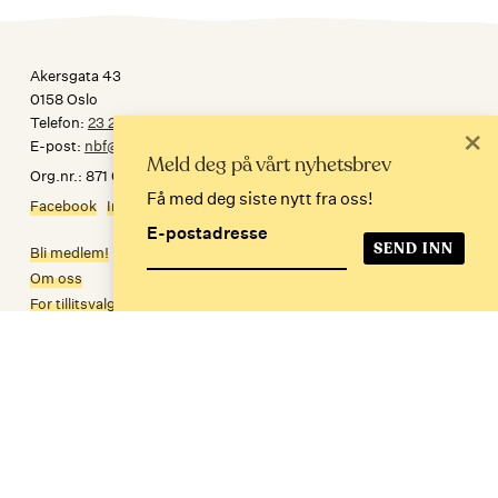
Akersgata 43
0158 Oslo
Telefon:
23 24 34 30
×
E-post:
nbf@norskbibliotekforening.no
Meld deg på vårt nyhetsbrev
Org.nr.: 871 032 092
Få med deg siste nytt fra oss!
Facebook
Instagram
E-postadresse
Bli medlem!
Om oss
For tillitsvalgte
Personvern
In English
Meld deg på nyhetsbrev
E-postadresse