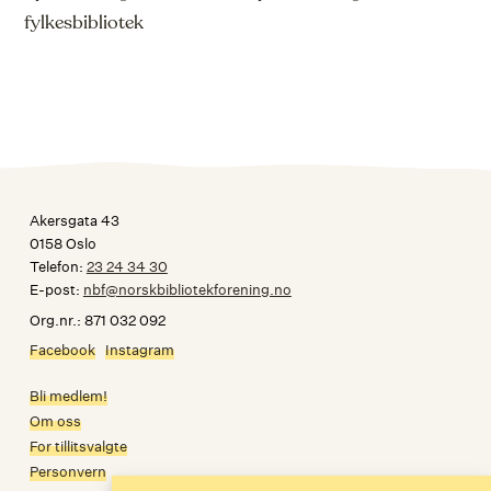
fylkesbibliotek
Akersgata 43
0158 Oslo
Telefon:
23 24 34 30
E-post:
nbf@norskbibliotekforening.no
Org.nr.: 871 032 092
Facebook
Instagram
Bli medlem!
Om oss
For tillitsvalgte
Personvern