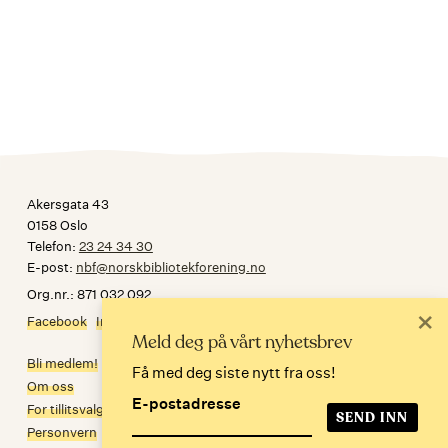
Akersgata 43
0158 Oslo
Telefon:
23 24 34 30
E-post:
nbf@norskbibliotekforening.no
Org.nr.: 871 032 092
×
Facebook
Instagram
Meld deg på vårt nyhetsbrev
Bli medlem!
Få med deg siste nytt fra oss!
Om oss
E-postadresse
For tillitsvalgte
Personvern