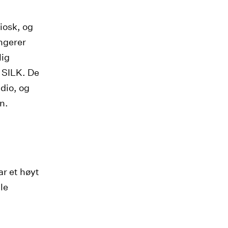
iosk, og
angerer
lig
 SILK. De
dio, og
n.
r et høyt
le