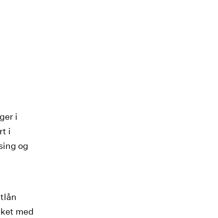
ger i
t i
esing og
utlån
eket med