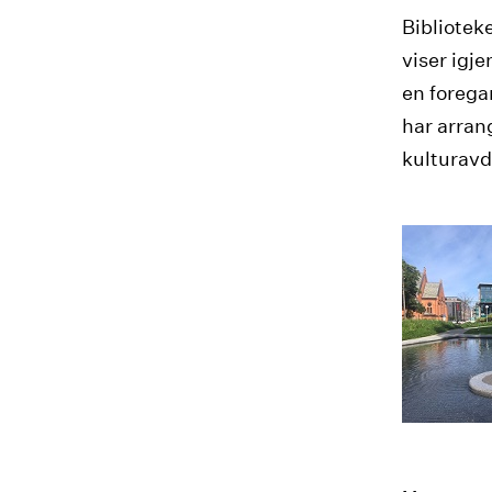
Bibliotek
viser igj
en forega
har arran
kulturavd