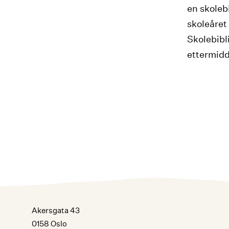
en skoleb
skoleåret
Skolebibl
ettermidda
Akersgata 43
0158 Oslo