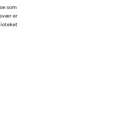
noe som
ysvær er
ioteket