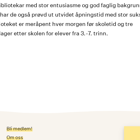
ibliotekar med stor entusiasme og god faglig bakgrunn
 har de også prøvd ut utvidet åpningstid med stor suk
ioteket er meråpent hver morgen før skoletid og tre
ger etter skolen for elever fra 3.-7. trinn.
Bli medlem!
Me
Om oss
E-