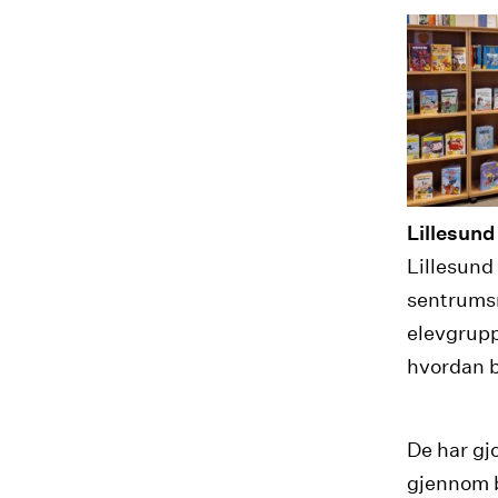
Lillesund
Lillesund 
sentrumsn
elevgrupp
hvordan b
De har gjo
gjennom b