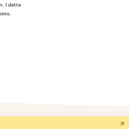
. I dette
sess.
ld deg på nyhetsbrev
×
postadresse