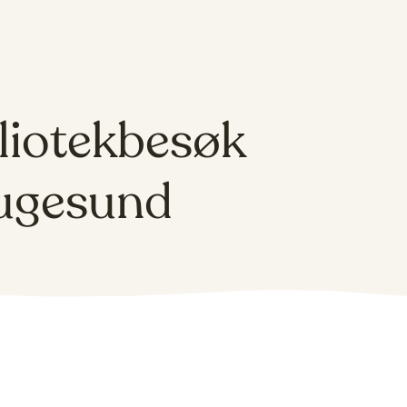
liotekbesøk
ugesund