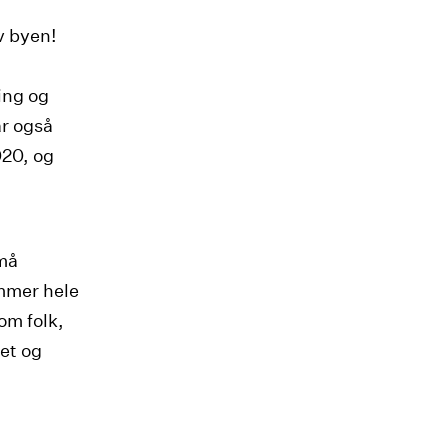
v byen!
ing og
r også
020, og
små
ommer hele
om folk,
et og