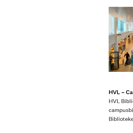
HVL – C
HVL Bibli
campusbib
Bibliotek