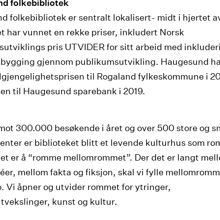
d folkebibliotek
folkebibliotek er sentralt lokalisert- midt i hjertet a
et har vunnet en rekke priser, inkludert Norsk
utviklings pris UTVIDER for sitt arbeid med inkluder
bygging gjennom publikumsutvikling. Haugesund ha
ilgjengelighetsprisen til Rogaland fylkeskommune i 2
sen til Haugesund sparebank i 2019.
ot 300.000 besøkende i året og over 500 store og 
nter er biblioteket blitt et levende kulturhus som r
et er å “romme mellomrommet”. Der det er langt mell
éer, mellom fakta og fiksjon, skal vi fylle mellomromm
. Vi åpner og utvider rommet for ytringer,
vekslinger, kunst og kultur.