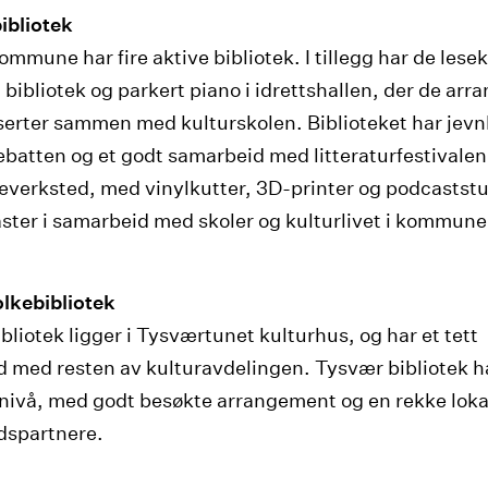
ibliotek
mmune har fire aktive bibliotek. I tillegg har de lesek
 bibliotek og parkert piano i idrettshallen, der de arr
serter sammen med kulturskolen. Biblioteket har jevn
atten og et godt samarbeid med litteraturfestivalen
lkeverksted, med vinylkutter, 3D-printer og podcaststu
ster i samarbeid med skoler og kulturlivet i kommune
lkebibliotek
bliotek ligger i Tysværtunet kulturhus, og har et tett
 med resten av kulturavdelingen. Tysvær bibliotek ha
snivå, med godt besøkte arrangement og en rekke loka
dspartnere.