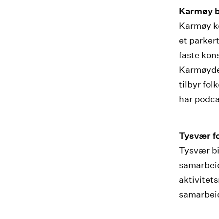
Karmøy b
Karmøy ko
et parkert
faste kon
Karmøydeb
tilbyr fo
har podca
Tysvær fo
Tysvær bi
samarbeid
aktivitet
samarbei