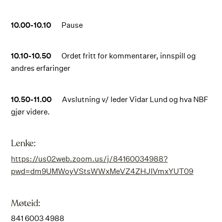
10.00-10.10
Pause
10.10-10.50
Ordet fritt for kommentarer, innspill og
andres erfaringer
10.50-11.00
Avslutning v/ leder Vidar Lund og hva NBF
gjør videre.
Lenke:
https://us02web.zoom.us/j/84160034988?
pwd=dm9UMWoyVStsWWxMeVZ4ZHJIVmxYUT09
Møteid:
841 6003 4988