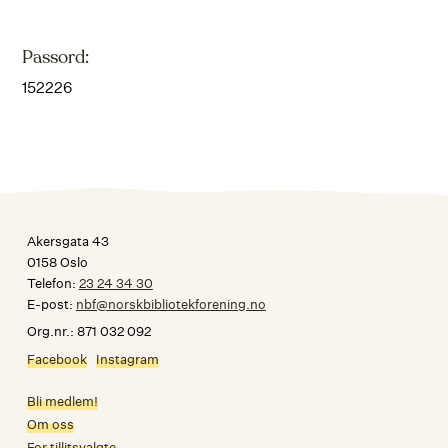
Passord:
152226
Akersgata 43
0158 Oslo
Telefon:
23 24 34 30
E-post:
nbf@norskbibliotekforening.no
Org.nr.: 871 032 092
Facebook
Instagram
Bli medlem!
Om oss
For tillitsvalgte