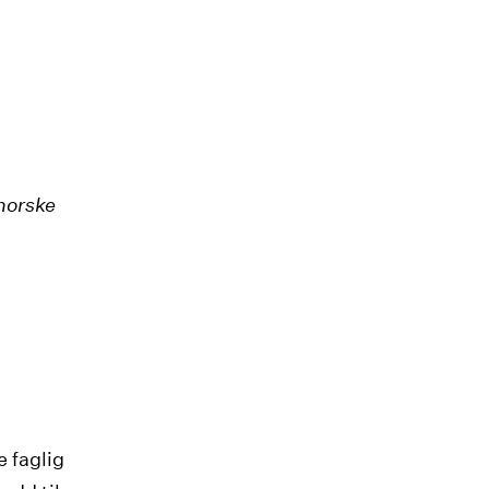
norske
e faglig