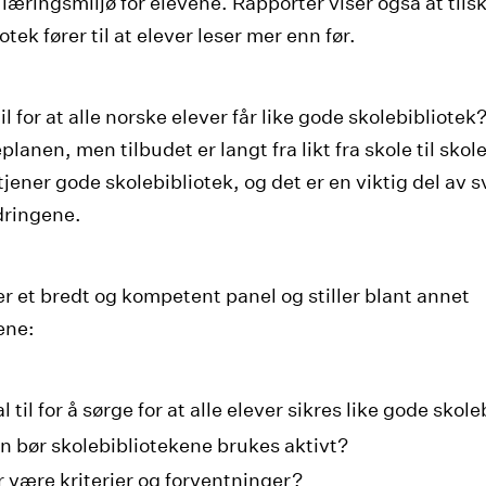
 læringsmiljø for elevene. Rapporter viser også at tilsk
otek fører til at elever leser mer enn før.
il for at alle norske elever får like gode skolebibliotek
planen, men tilbudet er langt fra likt fra skole til skole
tjener gode skolebibliotek, og det er en viktig del av s
dringene.
er et bredt og kompetent panel og stiller blant annet
ene:
 til for å sørge for at alle elever sikres like gode skol
 bør skolebibliotekene brukes aktivt?
 være kriterier og forventninger?