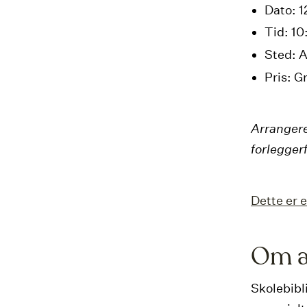
Dato: 1
Tid: 10
Sted: A
Pris: G
Arrangere
forlegger
Dette er 
Om a
Skolebibli