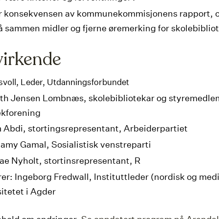
ir konsekvensen av kommunekommisjonens rapport, o
å sammen midler og fjerne øremerking for skolebibli
irkende
svoll,
Leder, Utdanningsforbundet
eth Jensen Lombnæs, skolebibliotekar og styremedlem
ekforening
Abdi, stortingsrepresentant, Arbeiderpartiet
my Gamal, Sosialistisk venstreparti
e Nyholt, stortinsrepresentant, R
er: Ingeborg Fredwall
,
Instituttleder (nordisk og med
itetet i Agder