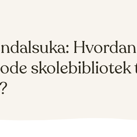
ndalsuka: Hvordan 
gode skolebibliotek t
e?