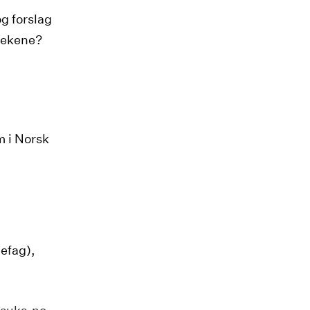
g forslag
otekene?
 i Norsk
iefag),