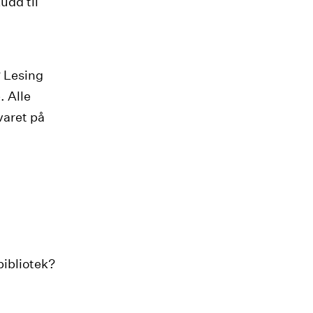
udd til
? Lesing
. Alle
varet på
ebibliotek?