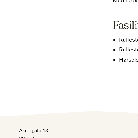
Med forb
Fasil
Rullest
Rullest
Hørsel
Akersgata 43