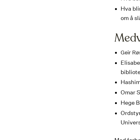
Hva bl
om å sl
Medv
Geir Rø
Elisab
bibliot
Hashim 
Omar Sa
Hege Ba
Ordstyr
Univers