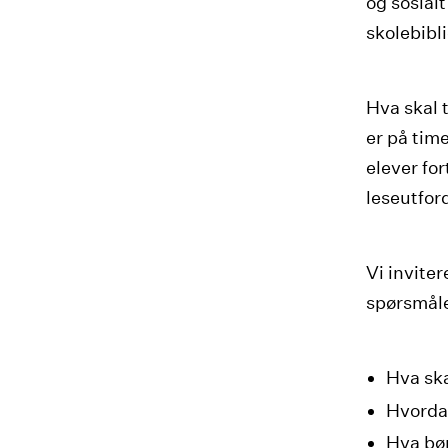
og sosialt
skolebibli
Hva skal t
er på time
elever for
leseutfor
Vi inviter
spørsmål
Hva skal
Hvordan
Hva bør