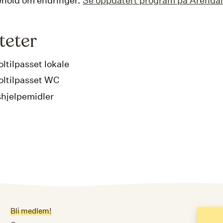
ehold om endringer.
Se oppdatert program på Arenda
iteter
oltilpasset lokale
oltilpasset WC
shjelpemidler
Bli medlem!
Me