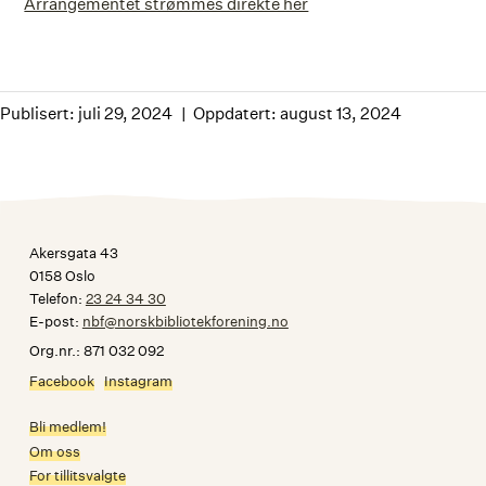
Arrangementet strømmes direkte her
Publisert: juli 29, 2024
Oppdatert: august 13, 2024
Akersgata 43
0158 Oslo
Telefon:
23 24 34 30
E-post:
nbf@norskbibliotekforening.no
Org.nr.: 871 032 092
Facebook
Instagram
Bli medlem!
Om oss
For tillitsvalgte