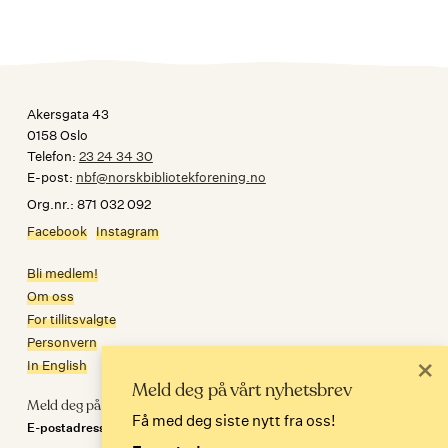
Akersgata 43
0158 Oslo
Telefon:
23 24 34 30
E-post:
nbf@norskbibliotekforening.no
Org.nr.: 871 032 092
Facebook
Instagram
Bli medlem!
Om oss
For tillitsvalgte
Personvern
×
In English
Meld deg på vårt nyhetsbrev
Meld deg på nyhetsbrev
Få med deg siste nytt fra oss!
E-postadresse