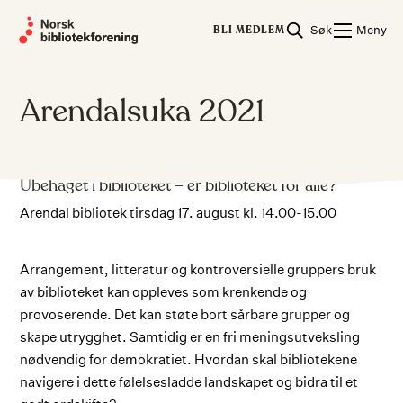
Skip
Søk
Meny
to
BLI MEDLEM
content
Arendalsuka 2021
Ubehaget i biblioteket – er biblioteket for alle?
Arendal bibliotek tirsdag 17. august kl. 14.00-15.00
Arrangement, litteratur og kontroversielle gruppers bruk
av biblioteket kan oppleves som krenkende og
provoserende. Det kan støte bort sårbare grupper og
skape utrygghet. Samtidig er en fri meningsutveksling
nødvendig for demokratiet. Hvordan skal bibliotekene
navigere i dette følelsesladde landskapet og bidra til et