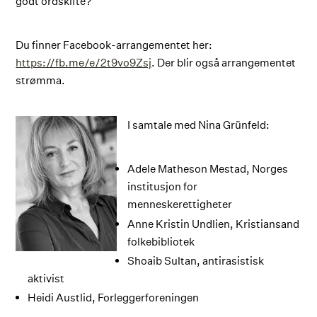
godt ordskifte?
Du finner Facebook-arrangementet her:
https://fb.me/e/2t9vo9Zsj
. Der blir også arrangementet
strømma.
I samtale med Nina Grünfeld:
Adele Matheson Mestad, Norges
institusjon for
menneskerettigheter
Anne Kristin Undlien, Kristiansand
folkebibliotek
Shoaib Sultan, antirasistisk
aktivist
Heidi Austlid, Forleggerforeningen