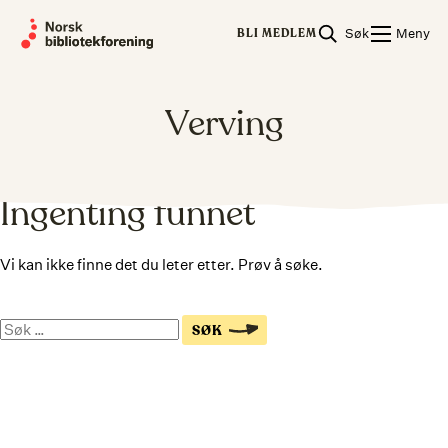
Skip
Søk
Meny
to
BLI MEDLEM
content
Verving
Ingenting funnet
Vi kan ikke finne det du leter etter. Prøv å søke.
Søk
SØK
på
nettsiden