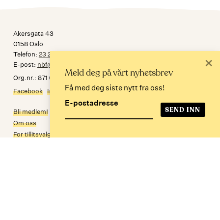
Akersgata 43
0158 Oslo
Telefon:
23 24 34 30
×
E-post:
nbf@norskbibliotekforening.no
Meld deg på vårt nyhetsbrev
Org.nr.: 871 032 092
Få med deg siste nytt fra oss!
Facebook
Instagram
E-postadresse
Bli medlem!
Om oss
For tillitsvalgte
Personvern
In English
Meld deg på nyhetsbrev
E-postadresse