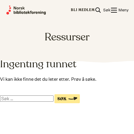
Skip
Søk
Meny
to
BLI MEDLEM
content
Ressurser
Ingenting funnet
Vi kan ikke finne det du leter etter. Prøv å søke.
Søk
SØK
på
nettsiden