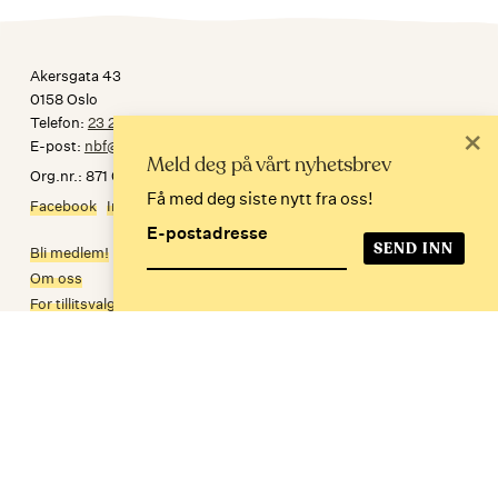
Akersgata 43
0158 Oslo
Telefon:
23 24 34 30
×
E-post:
nbf@norskbibliotekforening.no
Meld deg på vårt nyhetsbrev
Org.nr.: 871 032 092
Få med deg siste nytt fra oss!
Facebook
Instagram
E-postadresse
Bli medlem!
Om oss
For tillitsvalgte
Personvern
In English
Meld deg på nyhetsbrev
E-postadresse