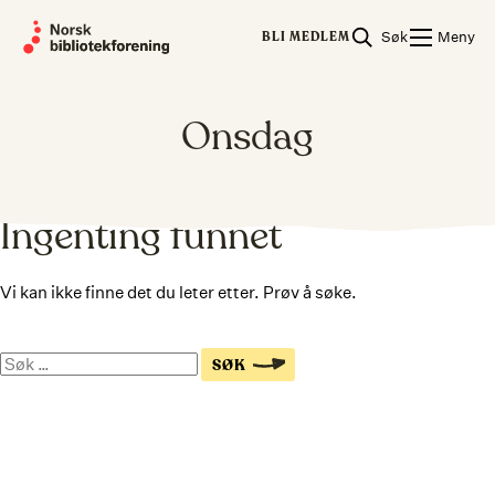
Skip
Søk
Meny
to
BLI MEDLEM
content
Onsdag
Ingenting funnet
Vi kan ikke finne det du leter etter. Prøv å søke.
Søk
SØK
på
nettsiden