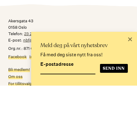
Akersgata 43
0158 Oslo
Telefon:
23 24 34 30
×
E-post:
nbf@norskbibliotekforening.no
Meld deg på vårt nyhetsbrev
Org.nr.: 871 032 092
Få med deg siste nytt fra oss!
Facebook
Instagram
E-postadresse
Bli medlem!
Om oss
For tillitsvalgte
Personvern
In English
Meld deg på nyhetsbrev
E-postadresse