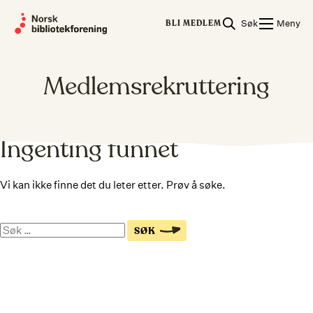
Skip
Søk
Meny
to
BLI MEDLEM
content
Medlemsrekruttering
Ingenting funnet
Vi kan ikke finne det du leter etter. Prøv å søke.
Søk
SØK
på
nettsiden