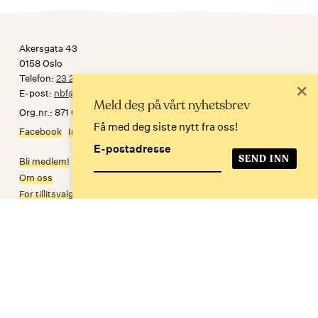
Akersgata 43
0158 Oslo
Telefon:
23 24 34 30
×
E-post:
nbf@norskbibliotekforening.no
Meld deg på vårt nyhetsbrev
Org.nr.: 871 032 092
Få med deg siste nytt fra oss!
Facebook
Instagram
E-postadresse
Bli medlem!
Om oss
For tillitsvalgte
Personvern
In English
Meld deg på nyhetsbrev
E-postadresse