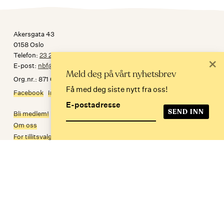
Akersgata 43
0158 Oslo
Telefon:
23 24 34 30
×
E-post:
nbf@norskbibliotekforening.no
Meld deg på vårt nyhetsbrev
Org.nr.: 871 032 092
Få med deg siste nytt fra oss!
Facebook
Instagram
E-postadresse
Bli medlem!
Om oss
For tillitsvalgte
Personvern
In English
Meld deg på nyhetsbrev
E-postadresse