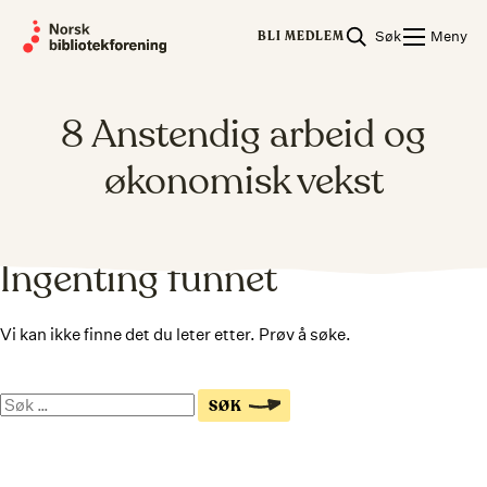
Skip
Søk
Meny
to
BLI MEDLEM
content
8 Anstendig arbeid og
økonomisk vekst
Ingenting funnet
Vi kan ikke finne det du leter etter. Prøv å søke.
Søk
SØK
på
nettsiden