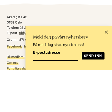
Akersgata 43
0158 Oslo
Telefon:
23 24 34 30
×
E-post:
nbf@norskbibliotekforening.no
Meld deg på vårt nyhetsbrev
Org.nr.: 871 032 092
Få med deg siste nytt fra oss!
Facebook
Instagram
E-postadresse
Bli medlem!
Om oss
For tillitsvalgte
Personvern
In English
Meld deg på nyhetsbrev
E-postadresse