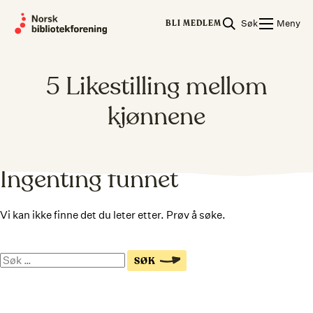
Skip
Søk
Meny
to
BLI MEDLEM
content
5 Likestilling mellom
kjønnene
Ingenting funnet
Vi kan ikke finne det du leter etter. Prøv å søke.
Søk
SØK
på
nettsiden