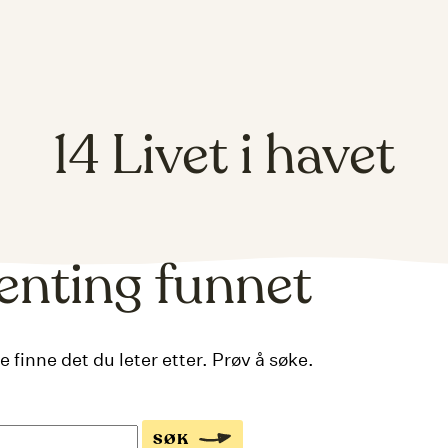
14 Livet i havet
enting funnet
e finne det du leter etter. Prøv å søke.
SØK