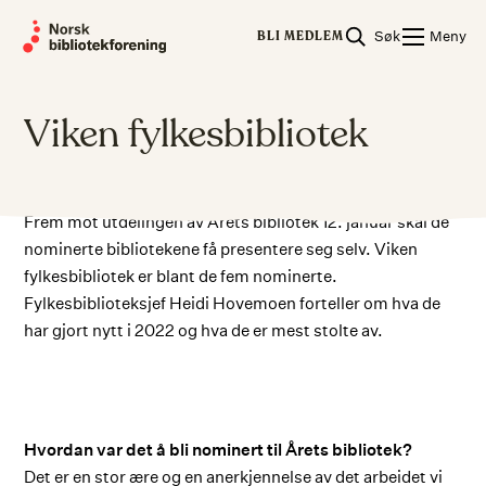
Skip
Søk
Meny
to
BLI MEDLEM
content
Viken fylkesbibliotek
Frem mot utdelingen av Årets bibliotek 12. januar skal de
nominerte bibliotekene få presentere seg selv. Viken
fylkesbibliotek er blant de fem nominerte.
Fylkesbiblioteksjef Heidi Hovemoen forteller om hva de
har gjort nytt i 2022 og hva de er mest stolte av.
Hvordan var det å bli nominert til Årets bibliotek?
Det er en stor ære og en anerkjennelse av det arbeidet vi