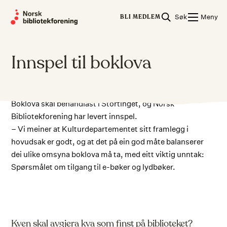
Skip
Søk
Meny
to
BLI MEDLEM
content
Innspel til boklova
Boklova skal behandlast i Stortinget, og Norsk
Bibliotekforening har levert innspel.
– Vi meiner at Kulturdepartementet sitt framlegg i
hovudsak er godt, og at det på ein god måte balanserer
dei ulike omsyna boklova må ta, med eitt viktig unntak:
Spørsmålet om tilgang til e-bøker og lydbøker.
Kven skal avgjera kva som finst på biblioteket?