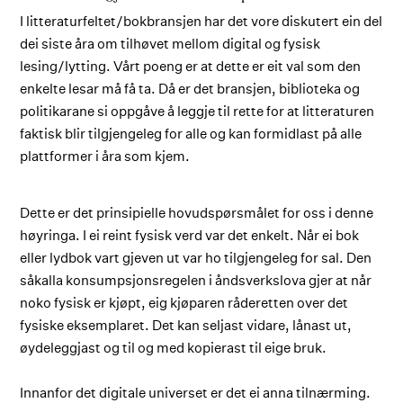
I litteraturfeltet/bokbransjen har det vore diskutert ein del
dei siste åra om tilhøvet mellom digital og fysisk
lesing/lytting. Vårt poeng er at dette er eit val som den
enkelte lesar må få ta. Då er det bransjen, biblioteka og
politikarane si oppgåve å leggje til rette for at litteraturen
faktisk blir tilgjengeleg for alle og kan formidlast på alle
plattformer i åra som kjem.
Dette er det prinsipielle hovudspørsmålet for oss i denne
høyringa. I ei reint fysisk verd var det enkelt. Når ei bok
eller lydbok vart gjeven ut var ho tilgjengeleg for sal. Den
såkalla konsumpsjonsregelen i åndsverkslova gjer at når
noko fysisk er kjøpt, eig kjøparen råderetten over det
fysiske eksemplaret. Det kan seljast vidare, lånast ut,
øydeleggjast og til og med kopierast til eige bruk.
Innanfor det digitale universet er det ei anna tilnærming.